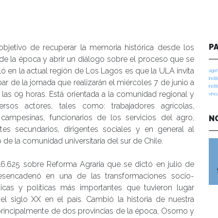
P
objetivo de recuperar la memoria histórica desde los
de la época y abrir un diálogo sobre el proceso que se
ló en la actual región de Los Lagos es que la ULA invita
agen
insti
ipar de la jornada que realizarán el miércoles 7 de junio a
insti
e las 09 horas. Está orientada a la comunidad regional y
vinc
ersos actores, tales como: trabajadores agrícolas,
s campesinas, funcionarios de los servicios del agro,
N
ntes secundarios, dirigentes sociales y en general al
 de la comunidad universitaria del sur de Chile.
16.625 sobre Reforma Agraria que se dictó en julio de
esencadenó en una de las transformaciones socio-
cas y políticas más importantes que tuvieron lugar
el siglo XX en el país. Cambió la historia de nuestra
principalmente de dos provincias de la época, Osorno y