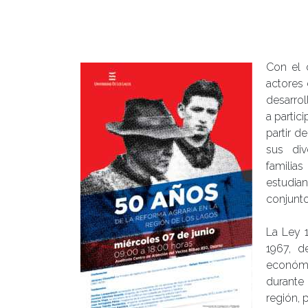
Con el 
actores 
desarrol
a partic
partir d
sus div
familia
estudia
conjunto
La Ley 
1967, d
económi
durante 
región, 