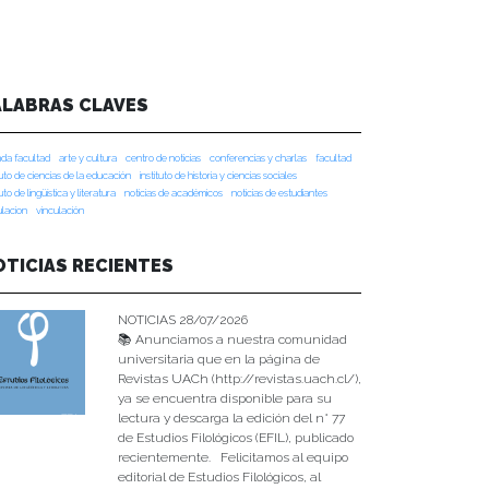
ALABRAS CLAVES
da facultad
arte y cultura
centro de noticias
conferencias y charlas
facultad
tuto de ciencias de la educación
instituto de historia y ciencias sociales
tuto de lingüística y literatura
noticias de académicos
noticias de estudiantes
ulacion
vinculación
OTICIAS RECIENTES
NOTICIAS 28/07/2026
📚 Anunciamos a nuestra comunidad
universitaria que en la página de
Revistas UACh (http://revistas.uach.cl/),
ya se encuentra disponible para su
lectura y descarga la edición del n° 77
de Estudios Filológicos (EFIL), publicado
recientemente. Felicitamos al equipo
editorial de Estudios Filológicos, al