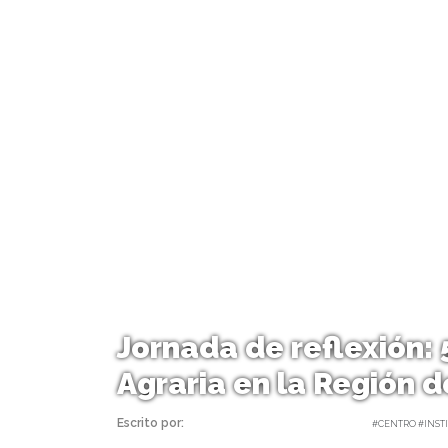
Jornada de reflexión:
Agraria en la Región 
Escrito por:
Carolina Angulo | 31/05/2017 |
#CENTRO #INSTI