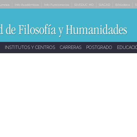
lumnos
Info Académicos
Info Funcionarios
SIVEDUC MD
SIACAD
Biblioteca
S
INSTITUTOS Y CENTROS
CARRERAS
POSTGRADO
EDUCACI