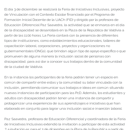
El día 3 de diciembre se realizará la Feria de Iniciativas Inclusivas, proyecto
de Vinculación con el Contexto Escolar financiado por el Programa de
Formación Inicial Docente de la UACh (FID) y dirigido por la profesora de
Educación Diferencial Paz Saavedra, la actividad que se enmarca en el día
de la discapacidad se desarrollará en la Plaza de la República de Valdivia a
partir de las 11:00 horas. La Feria contará con la presencia de diferentes
tipos de instituciones, como establecimientos educacionales, talleres de
capacitación laboral, corporaciones, proyectos y organizaciones no
gubernamentales (ONGs), que brindan algún tipo de apoyo específico o que
promueven de alguna manera la inclusión social de personas con
discapacidad, para así dar a conocer sus trabajos dentro de la comunidad
de la ciudad de Valdivia.
En la instancia los participantes de la feria podrán tener un espacio en
común de compartir entre estas y la comunidad su labor vinculada con la
inclusión, permitiendo comunicar sus trabajos e ideas en común situando
nuevas instancias de participación para las PcD. Además, los estudiantes y
adultos con discapacidad podrán tener una instancia de compartir y
protagonizar una experiencia de sus aprendizajes e iniciativas que han
elaborado en conjunto para lograr una inclusión social e inserción laboral.
Paz Saavedra, profesora de Educación Diferencial y coordinadora de la Feria
de Iniciativas Inclusivas extendió la invitación a participar de esta actividad
“La invitación es para el 3 de diciembre en la Plaza de la República a partir de