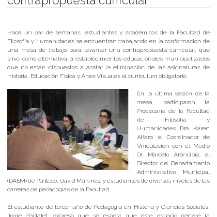
contrapropuesta curricular
Publicado el
27/06/2019
- Facultad de Filosofía y Humanidades
Hace un par de semanas, estudiantes y académicos de la Facultad de
Filosofía y Humanidades se encuentran trabajando en la conformación de
una mesa de trabajo para levantar una contrapropuesta curricular, que
sirva como alternativa a establecimientos educacionales municipalizados
que no están dispuestos a acatar la eliminación de las asignaturas de
Historia, Educación Física y Artes Visuales al curriculum obligatorio.
En la última sesión de la
mesa, participaron la
Prodecana de la Facultad
de Filosofía y
Humanidades Dra. Karen
Alfaro; el Coordinador de
Vinculación con el Medio
Dr. Marcelo Arancibia; el
Director del Departamento
Administrativo Municipal
(DAEM) de Paillaco, David Martínez y estudiantes de diversos niveles de las
carreras de pedagogías de la Facultad.
El estudiante de tercer año de Pedagogía en Historia y Ciencias Sociales,
Jorge Paillalef, expresó que se espera que este espacio genere la