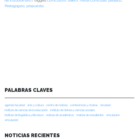
de Estudiantes
|
Tagged
curriculum
,
daem
,
mesa curricular
,
paillaco
,
Pedagogías
,
propuesta
PALABRAS CLAVES
agenda facultad
arte y cultura
centro de noticias
conferencias y charlas
facultad
instituto de ciencias de la educación
instituto de historia y ciencias sociales
instituto de lingüística y literatura
noticias de académicos
noticias de estudiantes
vinculacion
vinculación
NOTICIAS RECIENTES