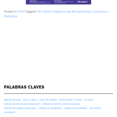
Posted in
FID
|
Tagged
FID UACh
,
Programa de Actualización Curricular y
Didáctica
PALABRAS CLAVES
agenda facultad
arte y cultura
centro de noticias
conferencias y charlas
facultad
instituto de ciencias de la educación
instituto de historia y ciencias sociales
instituto de lingüística y literatura
noticias de académicos
noticias de estudiantes
vinculacion
vinculación