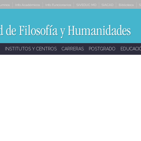
lumnos
Info Académicos
Info Funcionarios
SIVEDUC MD
SIACAD
Biblioteca
S
INSTITUTOS Y CENTROS
CARRERAS
POSTGRADO
EDUCACI