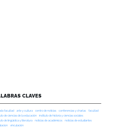
ALABRAS CLAVES
da facultad
arte y cultura
centro de noticias
conferencias y charlas
facultad
tuto de ciencias de la educación
instituto de historia y ciencias sociales
tuto de lingüística y literatura
noticias de académicos
noticias de estudiantes
ulacion
vinculación