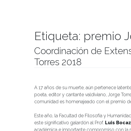
Etiqueta:
premio J
Coordinación de Extens
Torres 2018
Publicado el
26/11/2018
- Facultad de Filosofía y Hu
A 17 años de su muerte, aún pertenece latente 
poeta, editor y cantante valdiviano, Jorge Torr
comunidad es homenajeado con el premio de 
Este año, la Facultad de Filosofía y Humanida
este significativo galardón al Prof.
Luis Boca
académica e importante compromiso con la refl