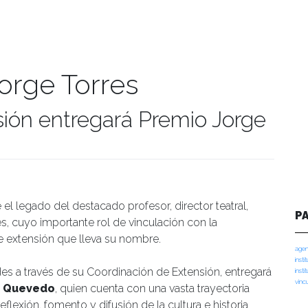
orge Torres
ión entregará Premio Jorge
manidades
el legado del destacado profesor, director teatral,
P
es, cuyo importante rol de vinculación con la
extensión que lleva su nombre.
agen
insti
des a través de su Coordinación de Extensión, entregará
insti
vinc
z Quevedo
, quien cuenta con una vasta trayectoria
exión, fomento y difusión de la cultura e historia