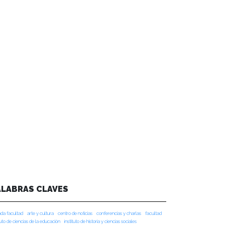
ALABRAS CLAVES
da facultad
arte y cultura
centro de noticias
conferencias y charlas
facultad
tuto de ciencias de la educación
instituto de historia y ciencias sociales