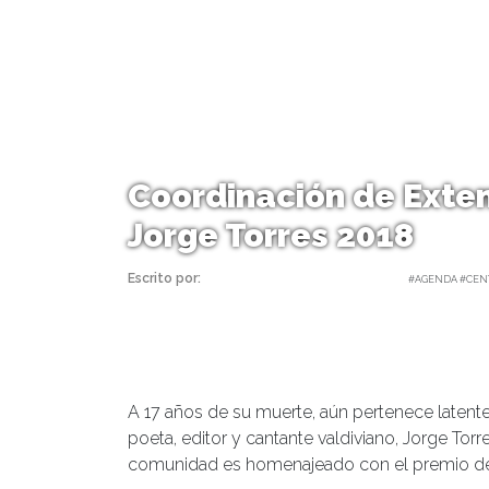
Coordinación de Exte
Jorge Torres 2018
Escrito por:
Carolina Angulo | 26/11/2018 |
#AGENDA #CEN
A 17 años de su muerte, aún pertenece latente 
poeta, editor y cantante valdiviano, Jorge Torr
comunidad es homenajeado con el premio de 