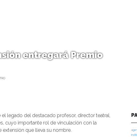
nsión entregará Premio
TRO
P
el legado del destacado profesor, director teatral,
es, cuyo importante rol de vinculación con la
extensión que lleva su nombre.
agen
insti