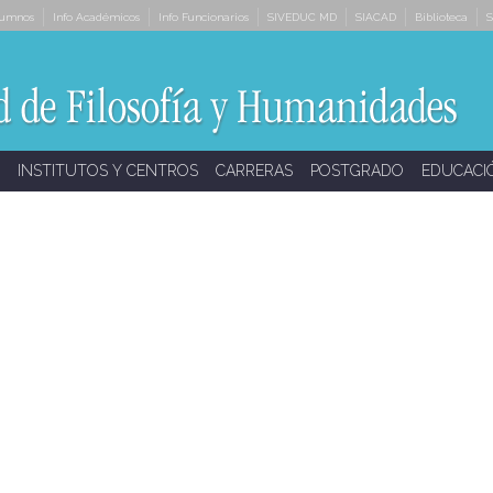
lumnos
Info Académicos
Info Funcionarios
SIVEDUC MD
SIACAD
Biblioteca
S
INSTITUTOS Y CENTROS
CARRERAS
POSTGRADO
EDUCACI