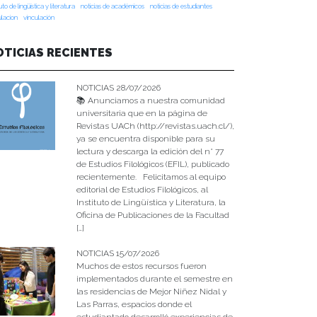
tuto de lingüística y literatura
noticias de académicos
noticias de estudiantes
ulacion
vinculación
OTICIAS RECIENTES
NOTICIAS 28/07/2026
📚 Anunciamos a nuestra comunidad
universitaria que en la página de
Revistas UACh (http://revistas.uach.cl/),
ya se encuentra disponible para su
lectura y descarga la edición del n° 77
de Estudios Filológicos (EFIL), publicado
recientemente. Felicitamos al equipo
editorial de Estudios Filológicos, al
Instituto de Lingüística y Literatura, la
Oficina de Publicaciones de la Facultad
[…]
NOTICIAS 15/07/2026
Muchos de estos recursos fueron
implementados durante el semestre en
las residencias de Mejor Niñez Nidal y
Las Parras, espacios donde el