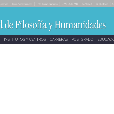
lumnos
Info Académicos
Info Funcionarios
SIVEDUC MD
SIACAD
Biblioteca
S
INSTITUTOS Y CENTROS
CARRERAS
POSTGRADO
EDUCACI