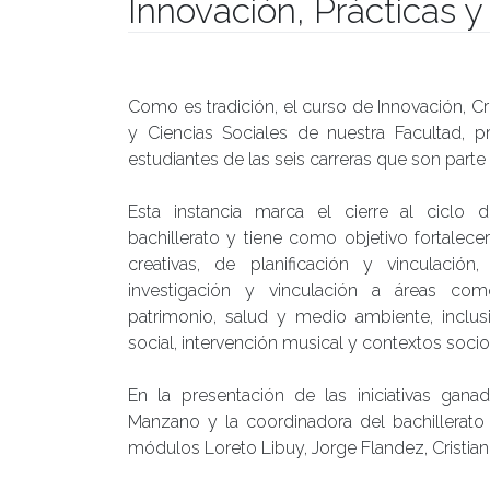
Innovación, Prácticas y
Publicado el
18/07/2019
- Facultad de Filosofía y Hu
Como es tradición, el curso de Innovación, C
y Ciencias Sociales de nuestra Facultad, p
estudiantes de las seis carreras que son part
Esta instancia marca el cierre al ciclo
bachillerato y tiene como objetivo fortalece
creativas, de planificación y vinculación
investigación y vinculación a áreas com
patrimonio, salud y medio ambiente, inclusi
social, intervención musical y contextos soci
En la presentación de las iniciativas gana
Manzano y la coordinadora del bachillerato
módulos Loreto Libuy, Jorge Flandez, Cristian