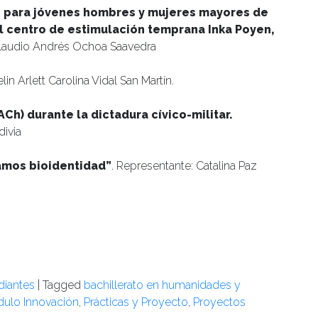
 para jóvenes hombres y mujeres mayores de
l centro de estimulación temprana Inka Poyen,
laudio Andrés Ochoa Saavedra
n Arlett Carolina Vidal San Martín.
Ch) durante la dictadura cívico-militar.
ivia
mos bioidentidad”
. Representante: Catalina Paz
diantes
|
Tagged
bachillerato en humanidades y
ulo Innovación
,
Prácticas y Proyecto
,
Proyectos