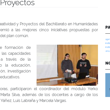
 Proyectos
manidades
reatividad y Proyectos del Bachillerato en Humanidades
P
remió a las mejores cinco iniciativas propuestas por
e del plan común.
agen
insti
 de formación de
insti
vinc
r las capacidades
, a través de la
N
o la educación,
ón, investigación
oeducativos.
doras, participaron el coordinador del módulo Yerko
 Marta Silva, además de los docentes a cargo de los
 Yáñez, Luis Labraña y Marcela Vargas.