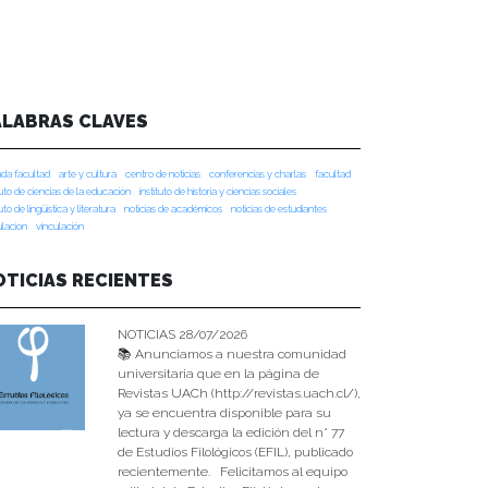
ALABRAS CLAVES
da facultad
arte y cultura
centro de noticias
conferencias y charlas
facultad
tuto de ciencias de la educación
instituto de historia y ciencias sociales
tuto de lingüística y literatura
noticias de académicos
noticias de estudiantes
ulacion
vinculación
OTICIAS RECIENTES
NOTICIAS 28/07/2026
📚 Anunciamos a nuestra comunidad
universitaria que en la página de
Revistas UACh (http://revistas.uach.cl/),
ya se encuentra disponible para su
lectura y descarga la edición del n° 77
de Estudios Filológicos (EFIL), publicado
recientemente. Felicitamos al equipo