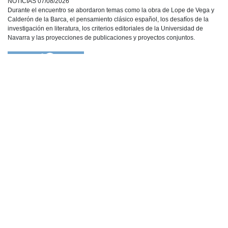
NOTICIAS 07/08/2026
Durante el encuentro se abordaron temas como la obra de Lope de Vega y
Calderón de la Barca, el pensamiento clásico español, los desafíos de la
investigación en literatura, los criterios editoriales de la Universidad de
Navarra y las proyecciones de publicaciones y proyectos conjuntos.
NOTICIAS 28/07/2026
📚 Anunciamos a nuestra comunidad universitaria que en la página de
Revistas UACh (http://revistas.uach.cl/), ya se encuentra disponible para su
lectura y descarga la edición del n° 77 de Estudios Filológicos (EFIL),
publicado recientemente. Felicitamos al equipo editorial de Estudios
Filológicos, al Instituto de Lingüística y Literatura, la Oficina de Publicaciones
de la Facultad […]