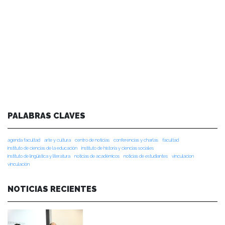
PALABRAS CLAVES
agenda facultad
arte y cultura
centro de noticias
conferencias y charlas
facultad
instituto de ciencias de la educación
instituto de historia y ciencias sociales
instituto de lingüística y literatura
noticias de académicos
noticias de estudiantes
vinculacion
vinculación
NOTICIAS RECIENTES