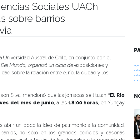
Ciencias Sociales UACh
as sobre barrios
via
umanidades
P
la Universidad Austral de Chile, en conjunto con el
Del Mundo, organizó un ciclo de
exposiciones y
agen
insti
dad sobre la relación entre el río, la ciudad y los
insti
vinc
inson Silva, mencionó que las jornadas se titulan
“El Río
N
ves del mes de junio
, a las
18:00 horas
, en Yungay
es abrir un poco la idea de patrimonio a la comunidad,
barrios, no sólo en los grandes edificios y casonas