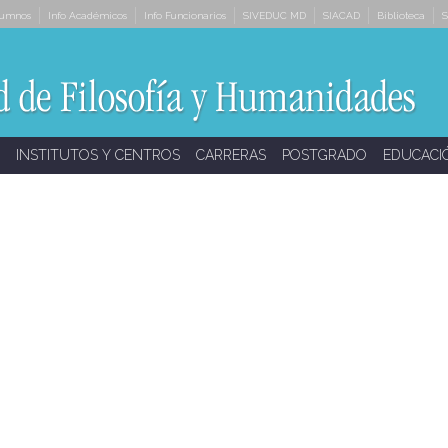
lumnos
Info Académicos
Info Funcionarios
SIVEDUC MD
SIACAD
Biblioteca
S
INSTITUTOS Y CENTROS
CARRERAS
POSTGRADO
EDUCACI