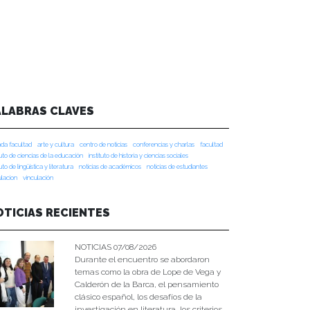
ALABRAS CLAVES
da facultad
arte y cultura
centro de noticias
conferencias y charlas
facultad
tuto de ciencias de la educación
instituto de historia y ciencias sociales
tuto de lingüística y literatura
noticias de académicos
noticias de estudiantes
ulacion
vinculación
OTICIAS RECIENTES
NOTICIAS 07/08/2026
Durante el encuentro se abordaron
temas como la obra de Lope de Vega y
Calderón de la Barca, el pensamiento
clásico español, los desafíos de la
investigación en literatura, los criterios