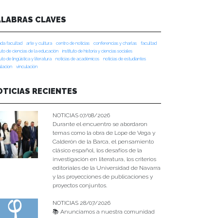
ALABRAS CLAVES
da facultad
arte y cultura
centro de noticias
conferencias y charlas
facultad
tuto de ciencias de la educación
instituto de historia y ciencias sociales
tuto de lingüística y literatura
noticias de académicos
noticias de estudiantes
ulacion
vinculación
OTICIAS RECIENTES
NOTICIAS 07/08/2026
Durante el encuentro se abordaron
temas como la obra de Lope de Vega y
Calderón de la Barca, el pensamiento
clásico español, los desafíos de la
investigación en literatura, los criterios
editoriales de la Universidad de Navarra
y las proyecciones de publicaciones y
proyectos conjuntos.
NOTICIAS 28/07/2026
📚 Anunciamos a nuestra comunidad