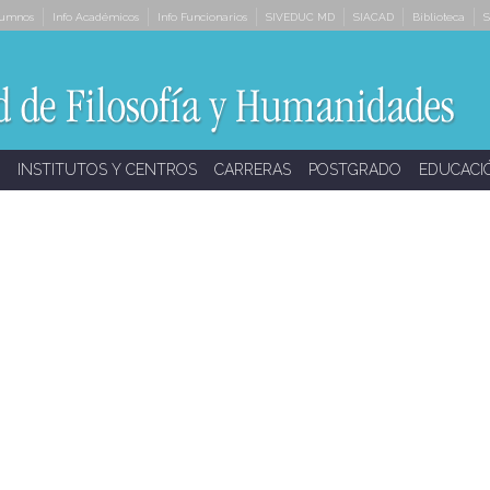
lumnos
Info Académicos
Info Funcionarios
SIVEDUC MD
SIACAD
Biblioteca
S
INSTITUTOS Y CENTROS
CARRERAS
POSTGRADO
EDUCACI