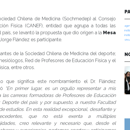
manidades
P
Sociedad Chilena de Medicina (Sochmedep) al Consejo
ión Física (CANEF), entidad que agrupa a todas las
agen
insti
 país, se levantó la propuesta que dio origen a la
Mesa
insti
 Jorge Flández es participante.
vinc
tantes de la Sociedad Chilena de Medicina del deporte;
N
inesiólogos, Red de Profesores de Educación Física y el
ca, entre otros.
lo que significa este nombramiento el Dr. Flández
tó
“En primer lugar, es un orgullo representar a mis
a las carreras formadoras de Profesores de Educación
y Deporte del país y por supuesto, a nuestra Facultad
de estudios. En esta realidad excepcional, desafiante y
recedentes, que no está exenta a múltiples
jidades, creo relevante y necesario que, desde el