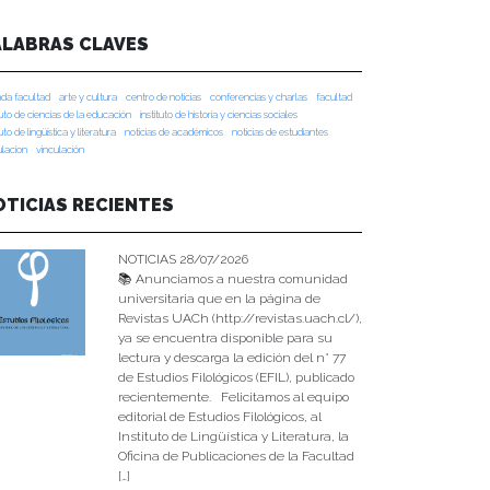
ALABRAS CLAVES
da facultad
arte y cultura
centro de noticias
conferencias y charlas
facultad
tuto de ciencias de la educación
instituto de historia y ciencias sociales
tuto de lingüística y literatura
noticias de académicos
noticias de estudiantes
ulacion
vinculación
OTICIAS RECIENTES
NOTICIAS 28/07/2026
📚 Anunciamos a nuestra comunidad
universitaria que en la página de
Revistas UACh (http://revistas.uach.cl/),
ya se encuentra disponible para su
lectura y descarga la edición del n° 77
de Estudios Filológicos (EFIL), publicado
recientemente. Felicitamos al equipo
editorial de Estudios Filológicos, al
Instituto de Lingüística y Literatura, la
Oficina de Publicaciones de la Facultad
[…]