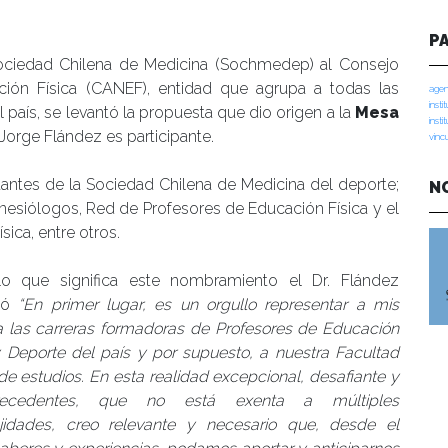
manidades
P
Sociedad Chilena de Medicina (Sochmedep) al Consejo
ión Física (CANEF), entidad que agrupa a todas las
agen
insti
 país, se levantó la propuesta que dio origen a la
Mesa
insti
 Jorge Flández es participante.
vinc
tantes de la Sociedad Chilena de Medicina del deporte;
N
inesiólogos, Red de Profesores de Educación Física y el
ca, entre otros.
lo que significa este nombramiento el Dr. Flández
tó
“En primer lugar, es un orgullo representar a mis
a las carreras formadoras de Profesores de Educación
y Deporte del país y por supuesto, a nuestra Facultad
de estudios. En esta realidad excepcional, desafiante y
recedentes, que no está exenta a múltiples
jidades, creo relevante y necesario que, desde el