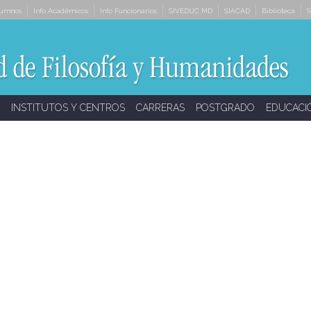
lumnos
Info Académicos
Info Funcionarios
SIVEDUC MD
SIACAD
Biblioteca
S
INSTITUTOS Y CENTROS
CARRERAS
POSTGRADO
EDUCACI