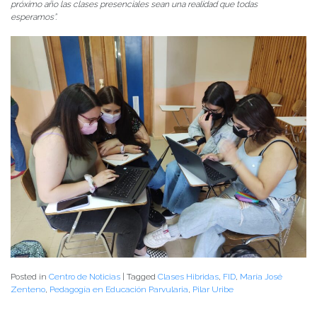
próximo año las clases presenciales sean una realidad que todas
esperamos”.
Posted in
Centro de Noticias
|
Tagged
Clases Hibridas
,
FID
,
María José
Zenteno
,
Pedagogía en Educación Parvularia
,
Pilar Uribe