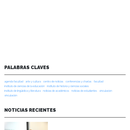
PALABRAS CLAVES
agenda facultad
arte y cultura
centro de noticias
conferencias y charlas
facultad
instituto de ciencias de la educación
instituto de historia y ciencias sociales
instituto de lingüística y literatura
noticias de académicos
noticias de estudiantes
vinculacion
vinculación
NOTICIAS RECIENTES