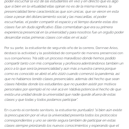
poder escuchar la voz de las estudiantes en vivo y en directo que es algo
que si bien en la virtualidad ellas opinan no es de la misma manera, la
presencialidad tiene características que son únicas, que se vieron en esta
clase a pesar del distanciamiento social y las mascarillas, el poder
escucharlas, el poder compartir el espacio y el tiempo durante estas dos
clases fue sin duda significativo. Ellas comentaban que era su primera
experiencia presencial en la universidad y para nosotros fue un orgullo poder
desarrollar estas primeras clases con ellas en el aula”.
Por su parte, la estudiante de segundo año de la carrera, Dannae Arias,
destacó la actividad y la posibilidad de compartir de manera presencial con
sus compañeras
“Ha sido un proceso maravilloso donde hemos podido
compartir tanto con mis compañeras y profesora adentrándonos también un
poco a lo que será la presencialidad y aún más a nuestra carrera porque
como es conocido se abrió el año 2020 cuando comenzó la pandemia, así
que no habíamos tenido clases presenciales. además del hecho que sean
clases hibridas donde los estudiantes que no pueden asistir por motivos
personales por ejemplo el no vivir acá en Valdivia potencia el hecho de que
exista una unidad desde la universidad que nadie quede afuera de estas
clases y que todas y todos podamos participar”.
En cuanto al contexto sanitario, la estudiante
puntualizó “si bien aún existe
la preocupación por el virus la universidad presenta todos los protocolos
correspondientes y uno se siente segura también de participar en estas
clases siempre priorizando los nuevos conocimientos y esperando que el