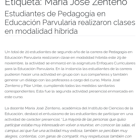
Etiqueta:
María José Zenteno
Estudiantes de Pedagogía en
Educación Parvularia realizaron clases
en modalidad híbrida
Publicado el
01/12/2021
- Facultad de Filosofía y Humanidades
Un total de 20 estudiantes de segundo año de la carrera de Pedagogía en
Educación Parvularia realizaron clase en modalidad híbrida este 29 de
noviembre, la actividad se enmarcó en la asignatura Enfoques Curriculares
para la Educación Parvularia. En la instancia las estudiantes de la carrera
pudieron hacer una actividad en grupo con sus compañeras y también
generar un diálogo con las profesoras a cargo del curso, María José
Zenteno y Pilar Uribe, cumpliendo todas las medidas sanitarias
correspondientes. Esta fue la segunda actividad presencial enmarcada en
este curso.
La docente María José Zenteno, académica del Instituto de Ciencias de la
Educación, destacó el entusiasmo de las estudiantes de participar en una
actividad de carácter presencial. “
La mayoría de las personas que quiso
participar estaba muy interesada en volver a reunirse, en conocer las salas, el
campus así que fue una actividad muy exitosa, también se percibían muy
alegres, contentas, con ganas de compartir, muy respetuosas también con