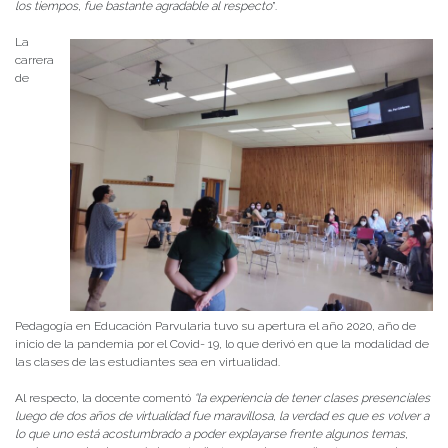
los tiempos, fue bastante agradable al respecto
”.
La
carrera
de
Pedagogía en Educación Parvularia tuvo su apertura el año 2020, año de
inicio de la pandemia por el Covid- 19, lo que derivó en que la modalidad de
las clases de las estudiantes sea en virtualidad.
Al respecto, la docente comentó
“la experiencia de tener clases presenciales
luego de dos años de virtualidad fue maravillosa, la verdad es que es volver a
lo que uno está acostumbrado a poder explayarse frente algunos temas,