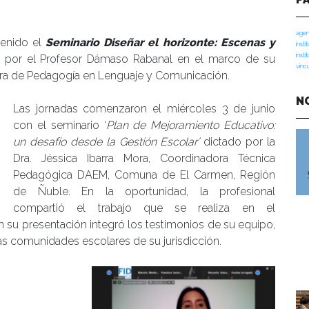
manidades
agen
tenido el
Seminario Diseñar el horizonte: Escenas y
insti
insti
 por el Profesor Dámaso Rabanal en el marco de su
vinc
rera de Pedagogía en Lenguaje y Comunicación.
N
Las jornadas comenzaron el miércoles 3 de junio
con el seminario ‘
Plan de Mejoramiento Educativo:
un desafío desde la Gestión Escolar’
dictado por la
Dra. Jéssica Ibarra Mora, Coordinadora Técnica
Pedagógica DAEM, Comuna de El Carmen, Región
de Ñuble. En la oportunidad, la profesional
compartió el trabajo que se realiza en el
 su presentación integró los testimonios de su equipo,
s comunidades escolares de su jurisdicción.