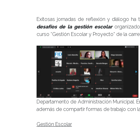
Publicado el
11/06/2020
- Facultad de Filosofía y Hu
Exitosas jornadas de reflexión y diálogo ha 
desafíos de la gestión escolar
organizado
curso “Gestión Escolar y Proyecto” de la car
Departamento de Administración Municipal. En
además de compartir formas de trabajo con la
Gestión Escolar