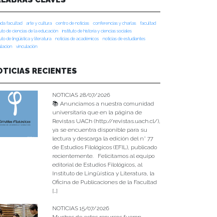
da facultad
arte y cultura
centro de noticias
conferencias y charlas
facultad
tuto de ciencias de la educación
instituto de historia y ciencias sociales
tuto de lingüística y literatura
noticias de académicos
noticias de estudiantes
ulacion
vinculación
OTICIAS RECIENTES
NOTICIAS 28/07/2026
📚 Anunciamos a nuestra comunidad
universitaria que en la página de
Revistas UACh (http://revistas.uach.cl/),
ya se encuentra disponible para su
lectura y descarga la edición del n° 77
de Estudios Filológicos (EFIL), publicado
recientemente. Felicitamos al equipo
editorial de Estudios Filológicos, al
Instituto de Lingüística y Literatura, la
Oficina de Publicaciones de la Facultad
[…]
NOTICIAS 15/07/2026
Muchos de estos recursos fueron