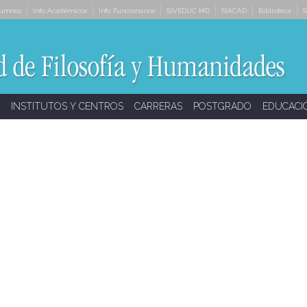
lumnos
Info Académicos
Info Funcionarios
SIVEDUC MD
SIACAD
Biblioteca
S
INSTITUTOS Y CENTROS
CARRERAS
POSTGRADO
EDUCACI