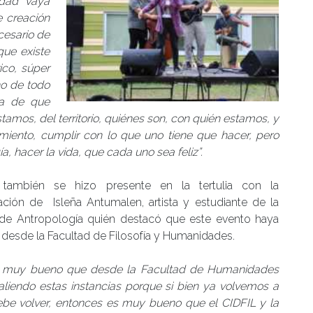
idad vaya
e creación
cesario de
 que existe
ico, súper
no de todo
la de que
os, del territorio, quiénes son, con quién estamos, y
imiento, cumplir con lo que uno tiene que hacer, pero
a, hacer la vida, que cada uno sea feliz”.
 también se hizo presente en la tertulia con la
pación de Isleña Antumalen, artista y estudiante de la
 de Antropología quién destacó que este evento haya
 desde la Facultad de Filosofía y Humanidades.
 muy bueno que desde la Facultad de Humanidades
aliendo estas instancias porque si bien ya volvemos a
be volver, entonces es muy bueno que el CIDFIL y la