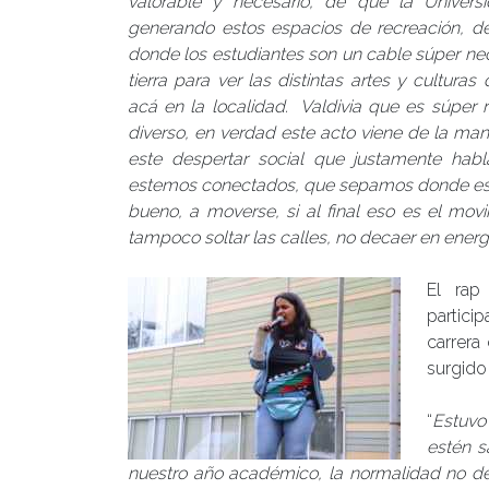
valorable y necesario, de que la Univers
generando estos espacios de recreación, d
donde los estudiantes son un cable súper ne
tierra para ver las distintas artes y culturas
acá en la localidad. Valdivia que es súper r
diverso, en verdad este acto viene de la ma
este despertar social que justamente hab
estemos conectados, que sepamos donde estam
bueno, a moverse, si al final eso es el mov
tampoco soltar las calles, no decaer en energí
El rap
partici
carrera
surgido
“
Estuvo
estén s
nuestro año académico, la normalidad no de