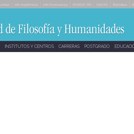
lumnos
Info Académicos
Info Funcionarios
SIVEDUC MD
SIACAD
Biblioteca
S
INSTITUTOS Y CENTROS
CARRERAS
POSTGRADO
EDUCACI