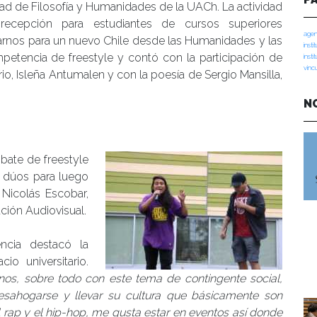
ultad de Filosofía y Humanidades de la UACh. La actividad
cepción para estudiantes de cursos superiores
agen
rnos para un nuevo Chile desde las Humanidades y las
insti
ompetencia de freestyle y contó con la participación de
insti
vinc
o, Isleña Antumalen y con la poesía de Sergio Mansilla,
N
bate de freestyle
n dúos para luego
 Nicolás Escobar,
ción Audiovisual.
ncia destacó la
io universitario.
os, sobre todo con este tema de contingente social,
esahogarse y llevar su cultura que básicamente son
 rap y el hip-hop, me gusta estar en eventos así donde