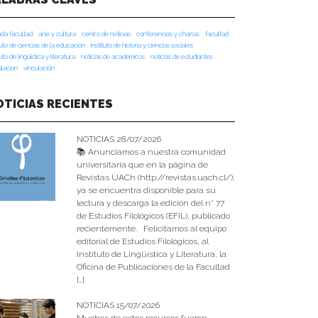
da facultad
arte y cultura
centro de noticias
conferencias y charlas
facultad
tuto de ciencias de la educación
instituto de historia y ciencias sociales
tuto de lingüística y literatura
noticias de académicos
noticias de estudiantes
ulacion
vinculación
OTICIAS RECIENTES
NOTICIAS 28/07/2026
📚 Anunciamos a nuestra comunidad
universitaria que en la página de
Revistas UACh (http://revistas.uach.cl/),
ya se encuentra disponible para su
lectura y descarga la edición del n° 77
de Estudios Filológicos (EFIL), publicado
recientemente. Felicitamos al equipo
editorial de Estudios Filológicos, al
Instituto de Lingüística y Literatura, la
Oficina de Publicaciones de la Facultad
[…]
NOTICIAS 15/07/2026
Muchos de estos recursos fueron