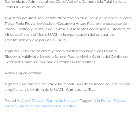
Económicas y Administrativas (Calle Viel s/n, Campus Isla Teja) hasta la
Feria Fluvial de Valdivia.
18.30 hrs. Lectura fluvial desde embarcación en el río Valdivia hacia la Zona
Típica Feria Fluvial de Valdivia (Costanera Arturo Prat, entre bocacalle de
Paseo Libertad y Péndulo de Foucault). Presenta Leonor Adán, Directora de
Vinculación con el Medio UACh, y la organización del encuentro.
Transmisión en vivo por Radio UACh.
20.30 hrs. Discurso de cierre y tocata poética con los grupos La Rata
Bluesera (Valdivia) y Sendero Sonoro (Puerto Montt). Salón 1 del Centro de
Extensión Campus Los Canelos (Yerbas Buenas #181).
Viernes 25 de octubre
11.30 hrs. Conferencia de Sergio Raimondi. Sala de Sesiones del Instituto de
Lingüística y Literatura de la UACh, Campus Isla Teja.
Posted in
Arte y Cultura
,
Centro de Noticias
|
Tagged
A la Deriva
,
Festival
poético
,
Poesía
,
Vinculación con el Medio