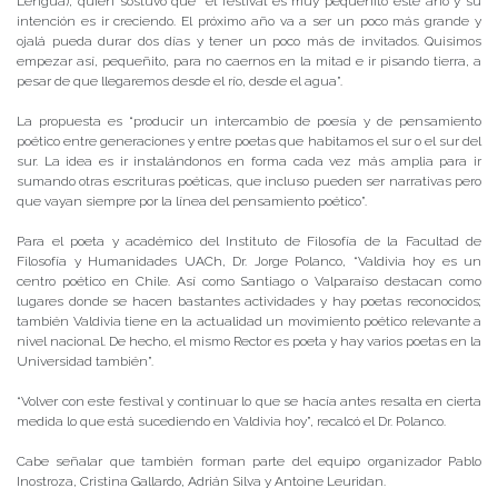
Lengua), quien sostuvo que “el festival es muy pequeñito este año y su
intención es ir creciendo. El próximo año va a ser un poco más grande y
ojalá pueda durar dos días y tener un poco más de invitados. Quisimos
empezar así, pequeñito, para no caernos en la mitad e ir pisando tierra, a
pesar de que llegaremos desde el río, desde el agua”.
La propuesta es “producir un intercambio de poesía y de pensamiento
poético entre generaciones y entre poetas que habitamos el sur o el sur del
sur. La idea es ir instalándonos en forma cada vez más amplia para ir
sumando otras escrituras poéticas, que incluso pueden ser narrativas pero
que vayan siempre por la línea del pensamiento poético”.
Para el poeta y académico del Instituto de Filosofía de la Facultad de
Filosofía y Humanidades UACh, Dr. Jorge Polanco, “Valdivia hoy es un
centro poético en Chile. Así como Santiago o Valparaíso destacan como
lugares donde se hacen bastantes actividades y hay poetas reconocidos;
también Valdivia tiene en la actualidad un movimiento poético relevante a
nivel nacional. De hecho, el mismo Rector es poeta y hay varios poetas en la
Universidad también”.
“Volver con este festival y continuar lo que se hacía antes resalta en cierta
medida lo que está sucediendo en Valdivia hoy”, recalcó el Dr. Polanco.
Cabe señalar que también forman parte del equipo organizador Pablo
Inostroza, Cristina Gallardo, Adrián Silva y Antoine Leuridan.