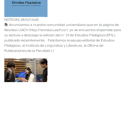
NOTICIAS 28/07/2026
📚 Anunciamos a nuestra comunidad universitaria que en la página de
Revistas UACh (http://revistas.uach.cl/), ya se encuentra disponible para
su lectura y descarga la edición del n° 77 de Estudios Filológicos (EFIL),
publicado recientemente. Felicitamos al equipo editorial de Estudios
Filológicos, al Instituto de Lingüística y Literatura, la Oficina de
Publicaciones de la Facultad […]
NOTICIAS 15/07/2026
Muchos de estos recursos fueron implementados durante el semestre en
las residencias de Mejor Niñez Nidal y Las Parras, espacios donde el
estudiantado desarrolló experiencias de aprendizaje y acompañamiento.