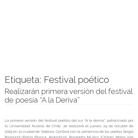
Etiqueta:
Festival poético
Realizarán primera versión del festival
de poesía “A la Deriva”
Publicado el
17/10/2019
- Facultad de Filosofía y Humanidades
La primera versión del festival poético del sur “A la deriva”, patrocinado por
la Universidad Austral de Chile, se realizará el jueves 24 de octubre de
2019 en la ciudad de Valdivia. Contará con la presencia de los poetas Sergio
Raimondi (Bahía Blanca, Argentina), Rosabetty Muñoz (Chiloé), Maha Vial