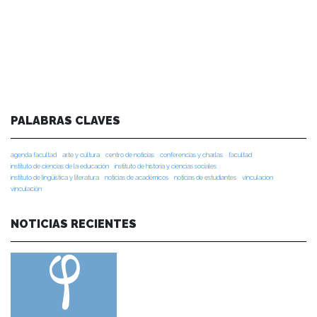
PALABRAS CLAVES
agenda facultad
arte y cultura
centro de noticias
conferencias y charlas
facultad
instituto de ciencias de la educación
instituto de historia y ciencias sociales
instituto de lingüística y literatura
noticias de académicos
noticias de estudiantes
vinculacion
vinculación
NOTICIAS RECIENTES