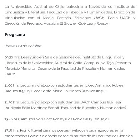
La Universidad Austral de Chile patrocina a través de su Instituto de
Lingüística y Literatura, Facultad de Filosofía y Humanidades, Dirección de
Vinculación con el Medio, Rectoría, Ediciones UACh, Radio UACh y
Dirección de Pregrado. Auspicia El Growler, Qué Leo y Roasty.
Programa
Jueves 24 de octubre
09.30 hrs. Desayuno en Sala de Sesiones del Instituto de Lingüística y
Literatura de la Universidad Austral de Chile, Campus Isla Teja. Presenta
Mauricio Mancilla, Decano de la Facultad de Filosofía y Humanidades
UACh.
11.00 hrs. Lectura y diálogo con estudiantes en Liceo Armando Robles
(Arauco #474) y Liceo Santa María La Blanca (Arauco #642).
11.30 hrs. Lectura y diálogo con estudiantes UACh Campus Isla Teja
(Auditorio Félix Martínez Bonati, Facultad de Filosofía y Humanidades).
13.40 hrs. Almuerzo en Café Roasty (Los Robles #85, Isla Teja).
17.15 hrs. Picnic fluvial para los poetas invitados y organizadores en la
embarcación Bahía. Se aborda desde el muelle de la Facultad de Ciencias