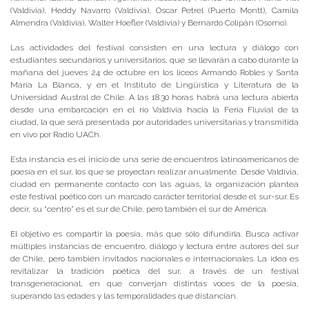
(Valdivia), Heddy Navarro (Valdivia), Oscar Petrel (Puerto Montt), Camila
Almendra (Valdivia), Walter Hoefler (Valdivia) y Bernardo Colipán (Osorno).
Las actividades del festival consisten en una lectura y diálogo con
estudiantes secundarios y universitarios, que se llevarán a cabo durante la
mañana del jueves 24 de octubre en los liceos Armando Robles y Santa
María La Blanca, y en el Instituto de Lingüística y Literatura de la
Universidad Austral de Chile. A las 18.30 horas habrá una lectura abierta
desde una embarcación en el río Valdivia hacia la Feria Fluvial de la
ciudad, la que será presentada por autoridades universitarias y transmitida
en vivo por Radio UACh.
Esta instancia es el inicio de una serie de encuentros latinoamericanos de
poesía en el sur, los que se proyectan realizar anualmente. Desde Valdivia,
ciudad en permanente contacto con las aguas, la organización plantea
este festival poético con un marcado carácter territorial desde el sur-sur. Es
decir, su “centro” es el sur de Chile, pero también el sur de América.
El objetivo es compartir la poesía, más que sólo difundirla. Busca activar
múltiples instancias de encuentro, diálogo y lectura entre autores del sur
de Chile, pero también invitados nacionales e internacionales. La idea es
revitalizar la tradición poética del sur, a través de un festival
transgeneracional, en que converjan distintas voces de la poesía,
superando las edades y las temporalidades que distancian.