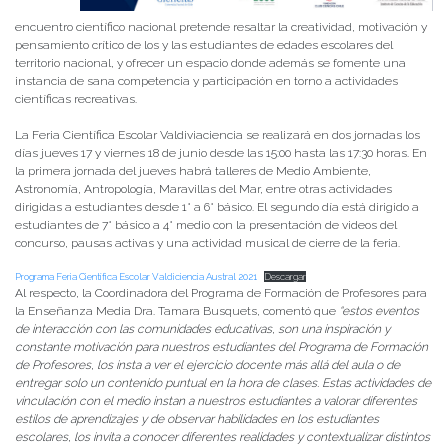
encuentro científico nacional pretende resaltar la creatividad, motivación y
pensamiento crítico de los y las estudiantes de edades escolares del
territorio nacional, y ofrecer un espacio donde además se fomente una
instancia de sana competencia y participación en torno a actividades
científicas recreativas.
La Feria Científica Escolar Valdiviaciencia se realizará en dos jornadas los
días jueves 17 y viernes 18 de junio desde las 15:00 hasta las 17:30 horas. En
la primera jornada del jueves habrá talleres de Medio Ambiente,
Astronomía, Antropología, Maravillas del Mar, entre otras actividades
dirigidas a estudiantes desde 1° a 6° básico. El segundo día está dirigido a
estudiantes de 7° básico a 4° medio con la presentación de videos del
concurso, pausas activas y una actividad musical de cierre de la feria.
Programa Feria Científica Escolar Valdiciencia Austral 2021
Descargar
Al respecto, la Coordinadora del Programa de Formación de Profesores para
la Enseñanza Media Dra. Tamara Busquets, comentó que
“estos eventos
de interacción con las comunidades educativas
, son una inspiración y
constante motivación para nuestros estudiantes del Programa de Formación
de Profesores, los insta a ver el ejercicio docente más allá del aula o de
entregar solo un contenido puntual en la hora de clases. Estas actividades de
vinculación con el medio instan a nuestros estudiantes a valorar diferentes
estilos de aprendizajes y de observar habilidades en los estudiantes
escolares, los invita a conocer diferentes realidades y contextualizar distintos