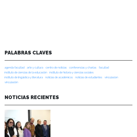
PALABRAS CLAVES
agenda facultad
arte y cultura
centro de noticias
conferencias y charlas
facultad
instituto de ciencias de la educación
instituto de historia y ciencias sociales
instituto de lingüística y literatura
noticias de académicos
noticias de estudiantes
vinculacion
vinculación
NOTICIAS RECIENTES