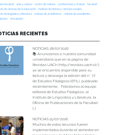
da facultad
arte y cultura
centro de noticias
conferencias y charlas
facultad
tuto de ciencias de la educación
instituto de historia y ciencias sociales
tuto de lingüística y literatura
noticias de académicos
noticias de estudiantes
ulacion
vinculación
OTICIAS RECIENTES
NOTICIAS 28/07/2026
📚 Anunciamos a nuestra comunidad
universitaria que en la página de
Revistas UACh (http://revistas.uach.cl/),
ya se encuentra disponible para su
lectura y descarga la edición del n° 77
de Estudios Filológicos (EFIL), publicado
recientemente. Felicitamos al equipo
editorial de Estudios Filológicos, al
Instituto de Lingüística y Literatura, la
Oficina de Publicaciones de la Facultad
[…]
NOTICIAS 15/07/2026
Muchos de estos recursos fueron
implementados durante el semestre en