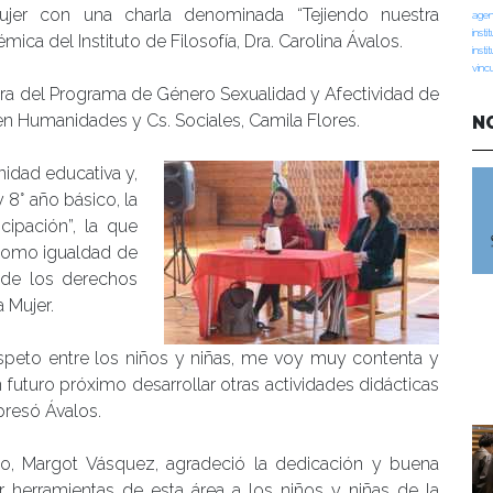
ujer con una charla denominada “Tejiendo nuestra
agen
insti
mica del Instituto de Filosofía, Dra. Carolina Ávalos.
insti
vinc
ora del Programa de Género Sexualidad y Afectividad de
 en Humanidades y Cs. Sociales, Camila Flores.
N
idad educativa y,
 8° año básico, la
cipación”, la que
 como igualdad de
 de los derechos
 Mujer.
speto entre los niños y niñas, me voy muy contenta y
 futuro próximo desarrollar otras actividades didácticas
presó Ávalos.
nto, Margot Vásquez, agradeció la dedicación y buena
 herramientas de esta área a los niños y niñas de la