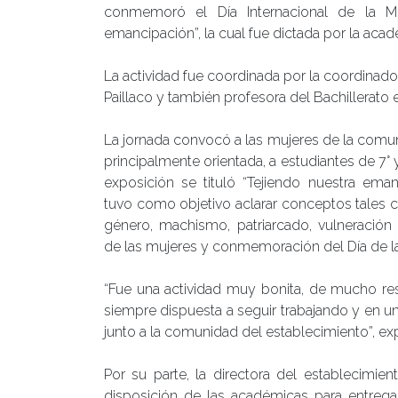
conmemoró el Día Internacional de la M
emancipación”, la cual fue dictada por la acadé
La actividad fue coordinada por la coordinad
Paillaco y también profesora del Bachillerato
La jornada convocó a las mujeres de la comun
principalmente orientada, a estudiantes de 7° y
exposición se tituló “Tejiendo nuestra eman
tuvo como objetivo aclarar conceptos tales
género, machismo, patriarcado, vulneración
de las mujeres y conmemoración del Día de la
“Fue una actividad muy bonita, de mucho re
siempre dispuesta a seguir trabajando y en un
junto a la comunidad del establecimiento”, ex
Por su parte, la directora del establecimie
disposición de las académicas para entregar