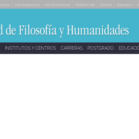
lumnos
Info Académicos
Info Funcionarios
SIVEDUC MD
SIACAD
Biblioteca
S
INSTITUTOS Y CENTROS
CARRERAS
POSTGRADO
EDUCACI