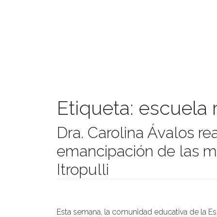
Etiqueta:
escuela r
Dra. Carolina Ávalos rea
emancipación de las mu
Itropulli
Publicado el
12/03/2020
- Facultad de Filosofía y Hu
Esta semana, la comunidad educativa de la Esc