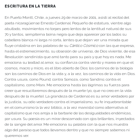
ESCRITURA EN LA TIERRA
En Puerto Montt, Chile, a jueves 29 de marzo de 2001, asistí al recital del
poeta nicaragüense Ernesto Cardenal. Pequeño de estatura, vientre algo
abultado, movimientos no torpes pero lentos de la lentitud natural de sus
70 y tantos, sempiterna boina negra que deja aparecer por los lados su
cabellera blanca ni larga ni corta, lentes que dejan ver una mirada que
fluye cristalina en las palabras de su
Cántico Cósmico
con las que expresa,
hasta el estremecimiento, su obsesión de universo, de Dios viviente, de esa
Revolución sandinista que amó tanto para su país y que hoy es nada. Me
emociona su lealtad al amor, su confianza contra viento y marea en que el
cosmos, macro y micro, es el libro abierto de Dios: los caminos de la biología
son los caminos de Dios en la vida y, a la vez, los caminos de la vida en Dios.
Contra usura, como Pound; contra Somoza, como Sandino; contra el
capitalismo, como Marx. Me emociona hasta las lágrimas su fuerza para
creer que resucitaremos después de la muerte (yo, que no creo en la vida
después de la muerte). La grandeza de Cardenal es su amor verdadero por
la justicia, su odio verdadero contra el imperialismo, su fe inquebrantable
en el comunismo (a la vez bíblico, a la vez marxista) como alternativa al
capitalismo que nos arroja a la barbarie de las desigualdades endémicas,
por usura. Su poesía es un mirar descarnado con ojos brillantes, inyectados
de la sangre del amor. Me emociona su palabra con la que nos muestra
algo del paraíso que todos llevamos dentro y que no siempre sabemos ni
queremos ver.