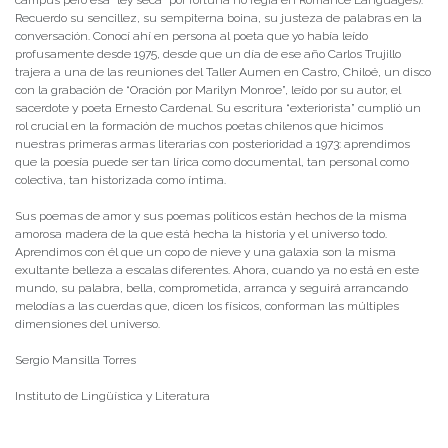
campus pero esa “ley seca” por fortuna no regía en Romance Languages).
Recuerdo su sencillez, su sempiterna boina, su justeza de palabras en la
conversación. Conocí ahí en persona al poeta que yo había leído
profusamente desde 1975, desde que un día de ese año Carlos Trujillo
trajera a una de las reuniones del Taller Aumen en Castro, Chiloé, un disco
con la grabación de “Oración por Marilyn Monroe”, leído por su autor, el
sacerdote y poeta Ernesto Cardenal. Su escritura “exteriorista” cumplió un
rol crucial en la formación de muchos poetas chilenos que hicimos
nuestras primeras armas literarias con posterioridad a 1973: aprendimos
que la poesía puede ser tan lírica como documental, tan personal como
colectiva, tan historizada como íntima.
Sus poemas de amor y sus poemas políticos están hechos de la misma
amorosa madera de la que está hecha la historia y el universo todo.
Aprendimos con él que un copo de nieve y una galaxia son la misma
exultante belleza a escalas diferentes. Ahora, cuando ya no está en este
mundo, su palabra, bella, comprometida, arranca y seguirá arrancando
melodías a las cuerdas que, dicen los físicos, conforman las múltiples
dimensiones del universo.
Sergio Mansilla Torres
Instituto de Lingüística y Literatura