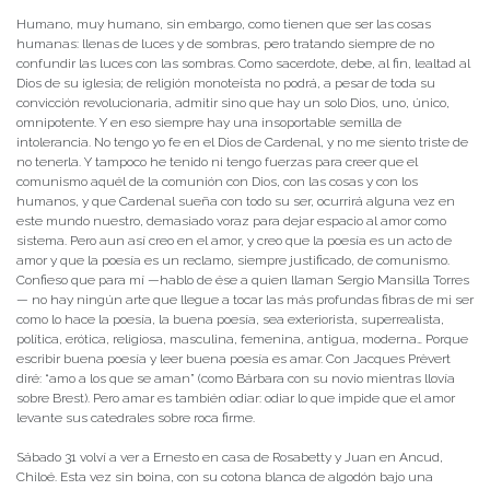
Humano, muy humano, sin embargo, como tienen que ser las cosas
humanas: llenas de luces y de sombras, pero tratando siempre de no
confundir las luces con las sombras. Como sacerdote, debe, al fin, lealtad al
Dios de su iglesia; de religión monoteísta no podrá, a pesar de toda su
convicción revolucionaria, admitir sino que hay un solo Dios, uno, único,
omnipotente. Y en eso siempre hay una insoportable semilla de
intolerancia. No tengo yo fe en el Dios de Cardenal, y no me siento triste de
no tenerla. Y tampoco he tenido ni tengo fuerzas para creer que el
comunismo aquél de la comunión con Dios, con las cosas y con los
humanos, y que Cardenal sueña con todo su ser, ocurrirá alguna vez en
este mundo nuestro, demasiado voraz para dejar espacio al amor como
sistema. Pero aun así creo en el amor, y creo que la poesía es un acto de
amor y que la poesía es un reclamo, siempre justificado, de comunismo.
Confieso que para mí —hablo de ése a quien llaman Sergio Mansilla Torres
— no hay ningún arte que llegue a tocar las más profundas fibras de mi ser
como lo hace la poesía, la buena poesía, sea exteriorista, superrealista,
política, erótica, religiosa, masculina, femenina, antigua, moderna… Porque
escribir buena poesía y leer buena poesía es amar. Con Jacques Prèvert
diré: “amo a los que se aman” (como Bárbara con su novio mientras llovía
sobre Brest). Pero amar es también odiar: odiar lo que impide que el amor
levante sus catedrales sobre roca firme.
Sábado 31 volví a ver a Ernesto en casa de Rosabetty y Juan en Ancud,
Chiloé. Esta vez sin boina, con su cotona blanca de algodón bajo una