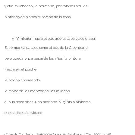
y otra muchacha, la hermana, pantalones azules
pintando de blanco el porche de la casa
Y miraron hacia el bus que pasaba y aceleraba.
El tiempo ha pasado como el bus de la Greyhound
pero quedaron, a pesar de los años, la pintura
fresca en el porche
la brocha chorreando
la mano en las manzanas, las miradas
al bus hace años, una mañana, Virginia o Alabama
el estado está olvidado.
(Ernesto Cardenal,
Antología Esencial
. Santiago: LOM, 2009, p. 45)