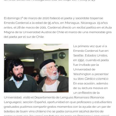
El domingo 1º de marzo de 2020 falleció el poeta y sacerdote trapense
Ernesto Cardenal a la edad de 95 años, en Managua, Nicaragua. 19 años
antes, el 28 de marzo de 2001, Cardenal ofreció un recital poético en el Aula
Magna de la Universidad Austral de Chile el marco de una memorable gira
del poeta por el sur de Chile.
La primera vez que vi a
Ernesto Cardenal fue en
Seattle, Estados Unidos,
en 1992, cuando el poeta
fue invitado por la
Universidad de
Washington a presentar
su libro
Cántico cósmico
.
En esa ocasión, además
de su lectura masiva en
un anfiteatro de la
Universidad, visitó el Departamento de Lenguas Romances (Romance
Languages), sección Español, oportunidad en que profesores y estudiantes
graduados pudimos compartir gratos momentos con la ayuda de un par de
botellas de buen vino chileno (no se podía consumir alcohol dentro de