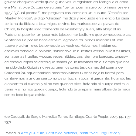
gruesa chaqueta verde que alguna vez le regalaron en Mongolia cuando
era Ministro de Cultura de su país. “Leí un poema suyo por primera vez en
1975”. “¿Cuál poema?”, me pregunta casi como en un susurro. “Oración por
Marilyn Monroe”, le digo. “Gracias”, me dice y se queda en silencio. La casa
se llena de tibiezas: los amigos, el vino, los mariscos de las playas de
Chiloé, la hospitalidad tremenda de Rosabetty y Juan, allá abajo el río
Pudeto, el puente, un poco más lejos el mar taciturno que vemos desde las
ventanas. La poesía hace estos milagros de reunirnos mientras afuera
llueve y ladran lejos los perros de los vecinos. Hablamos, hablamos:
esclavos todos de la palabra, sabiendo que nuestros versos, nuestros libros,
son apenas huellas —pocas veces nítidas, casi siempre borrosas, torpes—
de estos cuerpos celestes que somos y que llevamos en el tiempo que nos
ha sido dado. Quizás no resucitaremos como las cigarras del poema de
Cardenal (aunque también nosotros vivimos 17 años bajo la tierra); pero
cantaremos, aunque sea como los grillos, sin boca ni garganta, frotando las
alas contra el cuerpo, y si no nos quedan alas, frotando el cuerpo contra la
tierra, y si no nos queda cuerpo, frotando la lámpara maravillosa de la nada
contra todo lo que existe.
(de Cauquil, de Sergio Mansilla Torres. Santiago: Cuarto Propio, 2005, pp. 135-
137).
Posted in
Arte y Cultura
,
Centro de Noticias
,
Instituto de Lingüística y