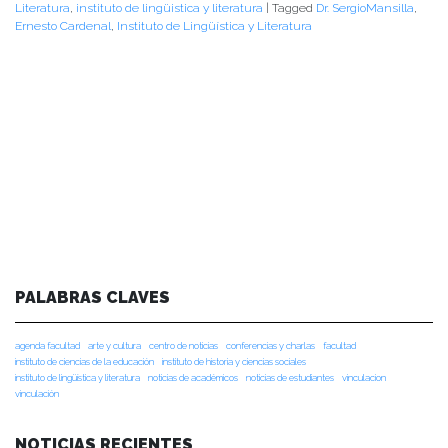
Literatura
,
instituto de lingüistica y literatura
|
Tagged
Dr. SergioMansilla
,
Ernesto Cardenal
,
Instituto de Lingüística y Literatura
PALABRAS CLAVES
agenda facultad
arte y cultura
centro de noticias
conferencias y charlas
facultad
instituto de ciencias de la educación
instituto de historia y ciencias sociales
instituto de lingüística y literatura
noticias de académicos
noticias de estudiantes
vinculacion
vinculación
NOTICIAS RECIENTES