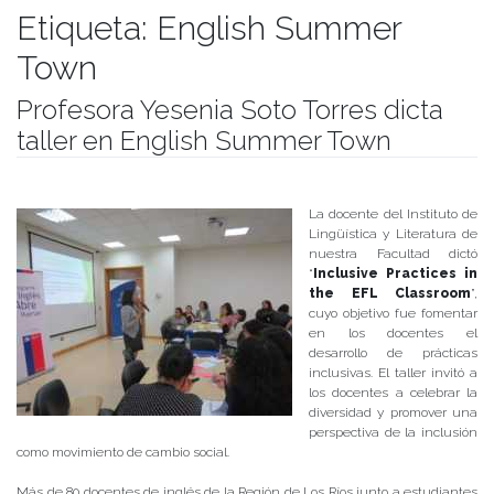
Etiqueta:
English Summer
Town
Profesora Yesenia Soto Torres dicta
taller en English Summer Town
Publicado el
19/12/2017
- Facultad de Filosofía y Humanidades
La docente del Instituto de
Lingüística y Literatura de
nuestra Facultad dictó
“
Inclusive Practices in
the EFL Classroom
”,
cuyo objetivo fue fomentar
en los docentes el
desarrollo de prácticas
inclusivas. El taller invitó a
los docentes a celebrar la
diversidad y promover una
perspectiva de la inclusión
como movimiento de cambio social.
Más de 80 docentes de inglés de la Región de Los Ríos junto a estudiantes