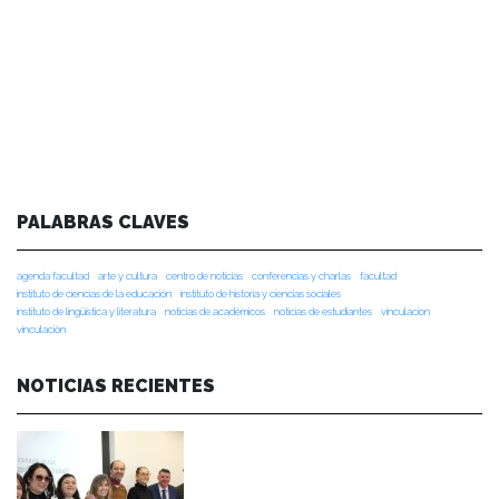
PALABRAS CLAVES
agenda facultad
arte y cultura
centro de noticias
conferencias y charlas
facultad
instituto de ciencias de la educación
instituto de historia y ciencias sociales
instituto de lingüística y literatura
noticias de académicos
noticias de estudiantes
vinculacion
vinculación
NOTICIAS RECIENTES