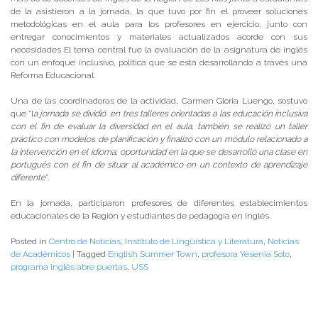
de la asistieron a la jornada, la que tuvo por fin el proveer soluciones
metodológicas en el aula para los profesores en ejercicio, junto con
entregar conocimientos y materiales actualizados acorde con sus
necesidades El tema central fue la evaluación de la asignatura de inglés
con un enfoque inclusivo, política que se está desarrollando a través una
Reforma Educacional.
Una de las coordinadoras de la actividad, Carmen Gloria Luengo, sostuvo
que “l
a jornada se dividió en tres talleres orientadas a las educación inclusiva
con el fin de evaluar la diversidad en el aula, también se realizó un taller
práctico con modelos de planificación y finalizó con un módulo relacionado a
la intervención en el idioma, oportunidad en la que se desarrolló una clase en
portugués con el fin de situar al académico en un contexto de aprendizaje
diferente
”.
En la jornada, participaron profesores de diferentes establecimientos
educacionales de la Región y estudiantes de pedagogía en inglés.
Posted in
Centro de Noticias
,
Instituto de Lingüística y Literatura
,
Noticias
de Académicos
|
Tagged
English Summer Town
,
profesora Yesenia Soto
,
programa inglés abre puertas
,
USS