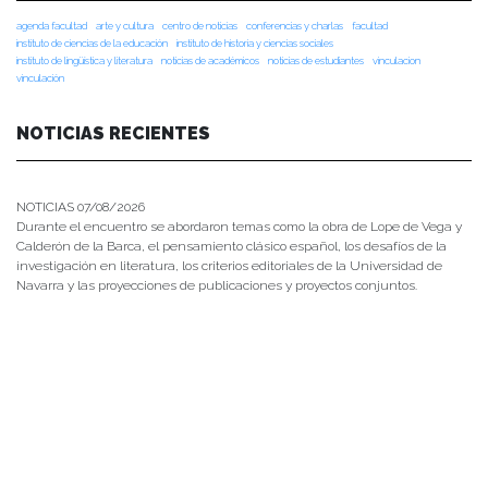
agenda facultad
arte y cultura
centro de noticias
conferencias y charlas
facultad
instituto de ciencias de la educación
instituto de historia y ciencias sociales
instituto de lingüística y literatura
noticias de académicos
noticias de estudiantes
vinculacion
vinculación
NOTICIAS RECIENTES
NOTICIAS 07/08/2026
Durante el encuentro se abordaron temas como la obra de Lope de Vega y
Calderón de la Barca, el pensamiento clásico español, los desafíos de la
investigación en literatura, los criterios editoriales de la Universidad de
Navarra y las proyecciones de publicaciones y proyectos conjuntos.
NOTICIAS 28/07/2026
📚 Anunciamos a nuestra comunidad universitaria que en la página de
Revistas UACh (http://revistas.uach.cl/), ya se encuentra disponible para
su lectura y descarga la edición del n° 77 de Estudios Filológicos (EFIL),
publicado recientemente. Felicitamos al equipo editorial de Estudios
Filológicos, al Instituto de Lingüística y Literatura, la Oficina de
Publicaciones de la Facultad […]