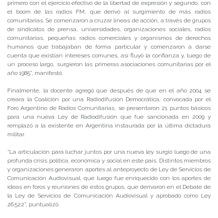
primero con el ejercicio efectivo de la libertad de expresión y segundo, con
el boom de las radios FM, que derivó al surgimiento de más radios
comunitarias. Se comenzaron a cruzar líneas de acción, a través de grupos
de sindicatos de prensa, universidades, organizaciones sociales, radios
comunitarias, pequeñas radios comerciales y organismos de derechos
humanos que trabajaban de forma particular y comenzaron a darse
cuenta que existían intereses comunes, así fluyó la confianza y, luego de
un proceso largo, surgieron las primeras asociaciones comunitarias por el
año 1985”, manifestó.
Finalmente, la docente agregó que después de que en el año 2004 se
creara la Coalición por una Radiodifusión Democrática, convocada por el
Foro Argentino de Radios Comunitarias, se presentaron 21 puntos básicos
para una nueva Ley de Radiodifusión que fue sancionada en 2009 y
remplazó a la existente en Argentina instaurada por la última dictadura
militar.
“La articulación para luchar juntos por una nueva ley surgió luego de una
profunda crisis política, económica y social en este país. Distintos miembros
y organizaciones generaron aportes al anteproyecto de Ley de Servicios de
Comunicación Audiovisual, que luego fue enriquecido con los aportes de
ideas en foros y reuniones de estos grupos, que derivaron en el Debate de
la Ley de Servicios de Comunicación Audiovisual y aprobado como Ley
26.522”, puntualizó.