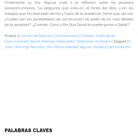
Finalmente, la Dra. Segura instó a la reflexión sobre los procesos
sociocomunitarios “La pregunta que está en el fondo del libro, y en los
trabajos que he realizado dentro y fuera de la academia, tiene que ver con
¿Cuáles son las posibilidades de construcción de poder de los más débiles
de la sociedad?; ¿Cuándo, Cómo y Por Qué David le puede ganar a Goliat?”.
Posted in
Centro de Noticias
,
Conferencias y Charlas
,
Instituto de
Comunicación Social
,
Noticias Graduados
,
Profesores Invitados
|
Tagged
Dr.
Juan Domingo Ramírez
,
Dra. María Soledad Segura
,
fondecyt de iniciación
PALABRAS CLAVES