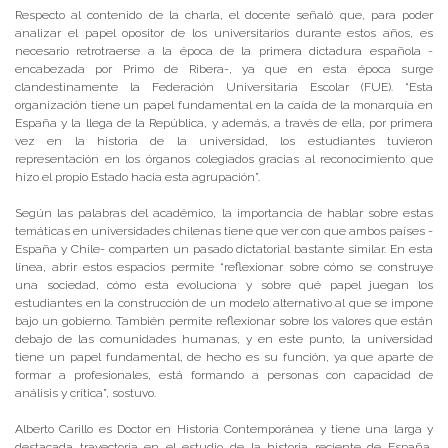
Respecto al contenido de la charla, el docente señaló que, para poder
analizar el papel opositor de los universitarios durante estos años, es
necesario retrotraerse a la época de la primera dictadura española -
encabezada por Primo de Ribera-, ya que en esta época surge
clandestinamente la Federación Universitaria Escolar (FUE). “Esta
organización tiene un papel fundamental en la caída de la monarquía en
España y la llega de la República, y además, a través de ella, por primera
vez en la historia de la universidad, los estudiantes tuvieron
representación en los órganos colegiados gracias al reconocimiento que
hizo el propio Estado hacia esta agrupación”.
Según las palabras del académico, la importancia de hablar sobre estas
temáticas en universidades chilenas tiene que ver con que ambos países -
España y Chile- comparten un pasado dictatorial bastante similar. En esta
línea, abrir estos espacios permite “reflexionar sobre cómo se construye
una sociedad, cómo esta evoluciona y sobre qué papel juegan los
estudiantes en la construcción de un modelo alternativo al que se impone
bajo un gobierno. También permite reflexionar sobre los valores que están
debajo de las comunidades humanas, y en este punto, la universidad
tiene un papel fundamental, de hecho es su función, ya que aparte de
formar a profesionales, está formando a personas con capacidad de
análisis y crítica”, sostuvo.
Alberto Carillo es Doctor en Historia Contemporánea y tiene una larga y
destacada trayectoria en el estudio de la historia reciente de España,