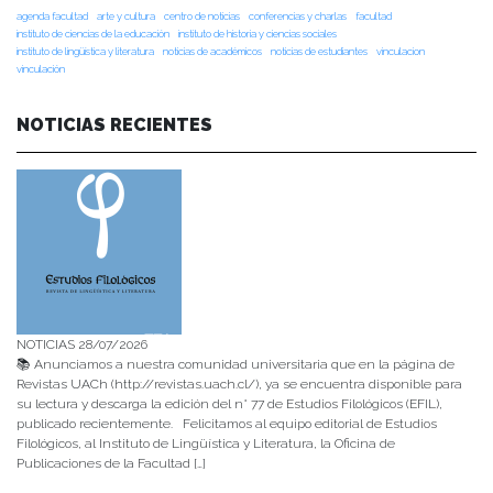
agenda facultad
arte y cultura
centro de noticias
conferencias y charlas
facultad
instituto de ciencias de la educación
instituto de historia y ciencias sociales
instituto de lingüística y literatura
noticias de académicos
noticias de estudiantes
vinculacion
vinculación
NOTICIAS RECIENTES
NOTICIAS 28/07/2026
📚 Anunciamos a nuestra comunidad universitaria que en la página de
Revistas UACh (http://revistas.uach.cl/), ya se encuentra disponible para
su lectura y descarga la edición del n° 77 de Estudios Filológicos (EFIL),
publicado recientemente. Felicitamos al equipo editorial de Estudios
Filológicos, al Instituto de Lingüística y Literatura, la Oficina de
Publicaciones de la Facultad […]