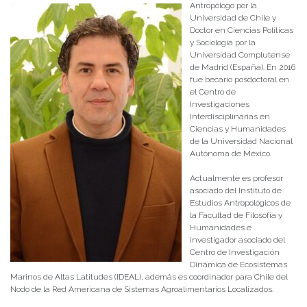
Antropólogo por la
Universidad de Chile y
Doctor en Ciencias Políticas
y Sociología por la
Universidad Complutense
de Madrid (España). En 2016
fue becario posdoctoral en
el Centro de
Investigaciones
Interdisciplinarias en
Ciencias y Humanidades
de la Universidad Nacional
Autónoma de México.
Actualmente es profesor
asociado del Instituto de
Estudios Antropológicos de
la Facultad de Filosofía y
Humanidades e
investigador asociado del
Centro de Investigación
Dinámica de Ecosistemas
Marinos de Altas Latitudes (IDEAL), además es coordinador para Chile del
Nodo de la Red Americana de Sistemas Agroalimentarios Localizados.