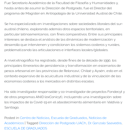
Fue Secretario Académico de la Facultad de Filosofía y Humanidades y,
hasta antes de asumir la Dirección de Postgrado, fue el Director del
programa de Magíster en Antropología de la Universidad Austral de Chile.
Se ha especializado en investigaciones sobre sociedades litorales del sur-
austral chileno, explorando además otros espacios territoriales, en
particular latinoamericanos, con fines comparativos. Entre sus principales
intereses se destaca el análisis de las dinámicas de modernización y
desarrollo que intervienen y condicionan los sistemas costeros y rurales,
problematizando las articulaciones e interfaces locales/globales.
A nivel etnográfico ha registrado, desde fines de la década de 1990, los
principales itinerarios de persistencia y transformación en escenarios de
pesca artesanal en las provincias de Reloncaví, Chiloé y Aysén, esto en el
contexto expansivo de la acuicultura industrial y de la vinculación de las
economías costeras a los mercados en distintas escalas.
Ha sido investigador responsable y co-investigador de proyectos Fondecyt y
de otros programas ANID (exConicyt), incluyendo una investigación sobre
los impactos de la Covid-19 en el abastecimiento alimentario en Valdivia y
Santiago.
Posted in
Centro de Noticias
,
Escuela de Graduados
,
Noticias de
Académicos
|
Tagged
Dirección de Postgrado UACh
,
Dr. Gonzalo Saavedra
,
ESCUELA DE GRADUADOS