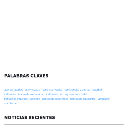
PALABRAS CLAVES
agenda facultad
arte y cultura
centro de noticias
conferencias y charlas
facultad
instituto de ciencias de la educación
instituto de historia y ciencias sociales
instituto de lingüística y literatura
noticias de académicos
noticias de estudiantes
vinculacion
vinculación
NOTICIAS RECIENTES