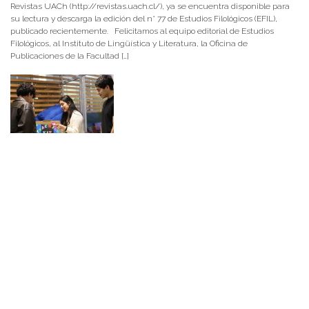
Revistas UACh (http://revistas.uach.cl/), ya se encuentra disponible para
su lectura y descarga la edición del n° 77 de Estudios Filológicos (EFIL),
publicado recientemente. Felicitamos al equipo editorial de Estudios
Filológicos, al Instituto de Lingüística y Literatura, la Oficina de
Publicaciones de la Facultad […]
NOTICIAS 15/07/2026
Muchos de estos recursos fueron implementados durante el semestre en
las residencias de Mejor Niñez Nidal y Las Parras, espacios donde el
estudiantado desarrolló experiencias de aprendizaje y acompañamiento.