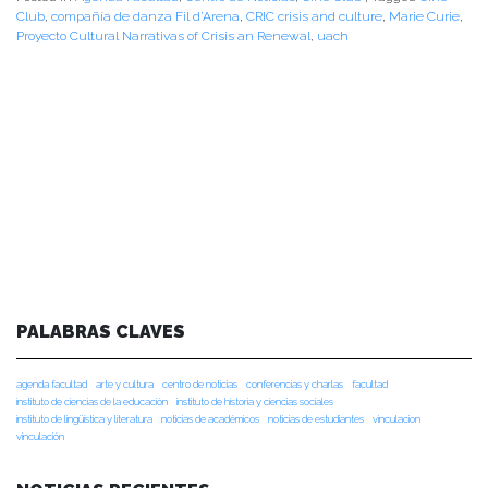
Club
,
compañía de danza Fil d’Arena
,
CRIC crisis and culture
,
Marie Curie
,
Proyecto Cultural Narrativas of Crisis an Renewal
,
uach
PALABRAS CLAVES
agenda facultad
arte y cultura
centro de noticias
conferencias y charlas
facultad
instituto de ciencias de la educación
instituto de historia y ciencias sociales
instituto de lingüística y literatura
noticias de académicos
noticias de estudiantes
vinculacion
vinculación