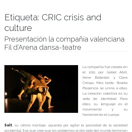
Etiqueta:
CRIC crisis and
culture
Presentación la compañía valenciana
Fil d’Arena dansa-teatre
Publicado el
14/11/2017
- Facultad de Filosofía y Humanidades
La compañía fue creada en
el 2011 por Isabel Abril,
Irene Ballester, y Clara
Crespo. Más tarde, Roseta
Plasencia se uniría a ellas.
La creación colectiva es su
sello de identidad. Para
ellas, su lenguaje es el
movimiento y su
herramienta el cuerpo.
Salt
, su último montaje, apuesta por agitar la pasividad de la sociedad
occidental. Esa que cree que los problemas al otro lado del mundo terminan