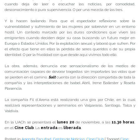
cuando deja de leer o escuchar las noticias, por comodidad,
desconocimiento o pura supervivencia. O por una mezcla de las tres.
Y lo hacen bailando. Para que el espectador reflexione sobre la
vulnerabilidad y sufrimiento de las mujeres por sobrevivir en un entorno
hostil. Un contexto marcado por las duras condiciones que viven las
emigrantes cuando deciden dejar su casa buscando un futuro mejor en
Europa o Estados Unidos. Por la explotación sexual y laboral que sufren. Por
el efecto que tiene en ellas la pérdida de seres queridos o de su propia
identidad. O por la frivolidad con que desde aquí vivimos todo ello.
La obra, además, denuncia ese sensacionalismo de los medios de
comunicación capaces de devorar tragedias sin importarles las vidas que
se pierden en el camino.
Salt
cuenta con la dirección compartida de toda la
compañía y las interpretaciones de Isabel Abril, Irene Ballester y Roseta
Plasencia.
La compañía Fil d´Arena está realizando una gira por Chile, en la cual
realizará representaciones y seminarios en Valparaíso, Santiago, Talca y
Valdivia.
En la UACh se presentará el
lunes 20
de noviembre, a las
11.30 horas
,
en el
Cine Club
. La
entrada
es
liberada
.
Posted in
Agenda Facultad
,
Centro de Noticias
,
Cine Club
|
Tagged
Cine