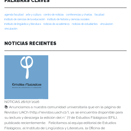
PALABRAS CLAVES
agenda facultad
arte y cultura
centro de noticias
conferencias y charlas
facultad
instituto de ciencias de la educación
instituto de historia y ciencias sociales
instituto de lingüística y literatura
noticias de académicos
noticias de estudiantes
vinculacion
vinculación
NOTICIAS RECIENTES
NOTICIAS 28/07/2026
📚 Anunciamos a nuestra comunidad universitaria que en la página de
Revistas UACh (http://revistas.uach.cl/), ya se encuentra disponible para
su lectura y descarga la edición del n° 77 de Estudios Filológicos (EFIL),
publicado recientemente. Felicitamos al equipo editorial de Estudios
Filológicos, al Instituto de Lingüística y Literatura, la Oficina de