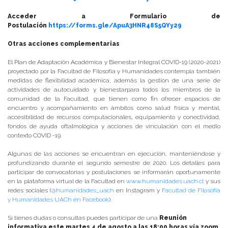
Acceder a Formulario de
Postulación
https://forms.gle/ApuA3HNR48S5QYy29
Otras acciones complementarias
El Plan de Adaptación Académica y Bienestar Integral COVID-19 (2020-2021)
proyectado por la Facultad de Filosofía y Humanidades contempla también
medidas de flexibilidad académica, además la gestión de una serie de
actividades de autocuidado y bienestarpara todos los miembros de la
comunidad de la Facultad, que tienen como fin ofrecer espacios de
encuentro y acompañamiento en ámbitos como salud física y mental,
accesibilidad de recursos computacionales, equipamiento y conectividad,
fondos de ayuda oftalmológica y acciones de vinculación con el medio
contexto COVID -19.
Algunas de las acciones se encuentran en ejecución, manteniéndose y
profundizando durante el segundo semestre de 2020. Los detalles para
participar de convocatorias y postulaciones se informarán oportunamente
en la plataforma virtual de la Facultad en
www.humanidades.uach.cl
y sus
redes sociales (
@humanidades_uach
en Instagram y
Facultad de Filosofía
y Humanidades UACh en Facebook
).
Si tienes dudas o consultas puedes participar de una
R
e
unión
informativa este martes 4 de agosto a las 18:00 horas vía zoom
,