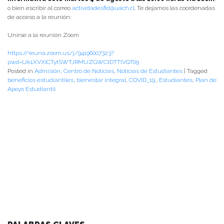
o bien escribir al correo
actividadesfid@uach.cl
. Te dejamos las coordenadas
de acceso a la reunión:
Unirse a la reunión Zoom
https://reuna.zoom.us/j/94196007323?
pwd=Uk1XVXlCTytSWTJRMUZGWCtDTTlVQT09
Posted in
Admisión
,
Centro de Noticias
,
Noticias de Estudiantes
|
Tagged
beneficios estudiantiles
,
bienestar integral
,
COVID_19.
,
Estudiantes
,
Plan de
Apoyo Estudiantil