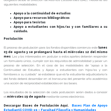
otorgados desde la Dirección de Asuntos Estudiantiles (DAE), mediante las
siguientes modalidades:
Apoyo a la continuidad de estudios
Apoyo para recursos bibliográficos
Apoyo para tesistas
Apoyo a estudiantes con hijos/as y con familiares a su
cuidado.
Postulación
El proceso de postulación para los fondos disponibles comienza este
lunes
03 de agosto y se prolongará hasta el miércoles 12 del mismo
mes
. Las y los interesados en postular a estos aportes deberán responder
un formulario único, cumplir con los requisitos de admisibilidad y pasar un
proceso de selección. En el caso de las modalidades de “apoyo a la
Continuidad de Estudios; y Apoyo a estudiantes con hijos/as y con
familiares a su cuidado” se establece que el/la estudiante adjudicatario/a
del fondo deberá desarrollar en el transcurso del presente año académico
una acción de reciprocidad establecidas en las bases.
Los resultados de la selección de cada postulación serán dados a conocer
el
miércoles 19 de agosto
mediante correo electrónico.
Descargar Bases de Postulación Aquí.
Bases Plan de Apoyo
Estudiantil COVID-19 – Facultad Filosofía y Humanidades