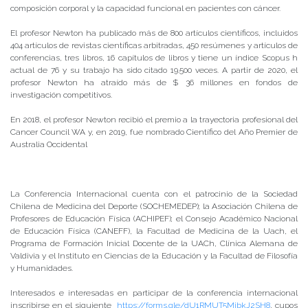
composición corporal y la capacidad funcional en pacientes con cáncer.
El profesor Newton ha publicado más de 800 artículos científicos, incluidos
404 artículos de revistas científicas arbitradas, 450 resúmenes y artículos de
conferencias, tres libros, 16 capítulos de libros y tiene un índice Scopus h
actual de 76 y su trabajo ha sido citado 19.500 veces. A partir de 2020, el
profesor Newton ha atraído más de $ 36 millones en fondos de
investigación competitivos.
En 2018, el profesor Newton recibió el premio a la trayectoria profesional del
Cancer Council WA y, en 2019, fue nombrado Científico del Año Premier de
Australia Occidental
La Conferencia Internacional cuenta con el patrocinio de la Sociedad
Chilena de Medicina del Deporte (SOCHEMEDEP); la Asociación Chilena de
Profesores de Educación Física (ACHIPEF); el Consejo Académico Nacional
de Educación Física (CANEFF), la Facultad de Medicina de la Uach, el
Programa de Formación Inicial Docente de la UACh, Clínica Alemana de
Valdivia y el Instituto en Ciencias de la Educación y la Facultad de Filosofía
y Humanidades.
Interesados e interesadas en participar de la conferencia internacional
inscribirse en el siguiente
https://forms.gle/dU1RMUT5MibkJ2SH8
, cupos