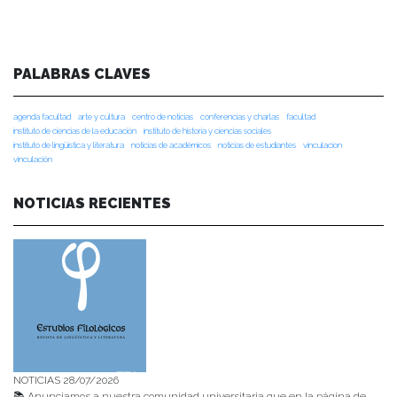
PALABRAS CLAVES
agenda facultad
arte y cultura
centro de noticias
conferencias y charlas
facultad
instituto de ciencias de la educación
instituto de historia y ciencias sociales
instituto de lingüística y literatura
noticias de académicos
noticias de estudiantes
vinculacion
vinculación
NOTICIAS RECIENTES
NOTICIAS 28/07/2026
📚 Anunciamos a nuestra comunidad universitaria que en la página de