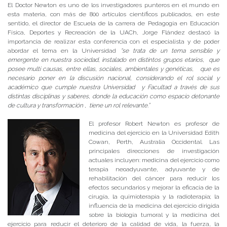
El Doctor Newton es uno de los investigadores punteros en el mundo en
esta materia, con más de 800 artículos científicos publicados, en este
sentido, el director de Escuela de la carrera de Pedagogía en Educación
Física, Deportes y Recreación de la UACh, Jorge Flández destacó la
importancia de realizar esta conferencia con el especialista y de poder
abordar el tema en la Universidad
“se trata de un tema sensible y
emergente en nuestra sociedad, instalado en distintos grupos etarios, que
posee multi causas, entre ellas, sociales, ambientales y genéticas, que es
necesario poner en la discusión nacional, considerando el rol social y
académico que cumple nuestra Universidad y Facultad a través de sus
distintas disciplinas y saberes, donde la educación como espacio detonante
de cultura y transformación , tiene un rol relevante.”
El profesor Robert Newton es profesor de
medicina del ejercicio en la Universidad Edith
Cowan, Perth, Australia Occidental. Las
principales direcciones de investigación
actuales incluyen: medicina del ejercicio como
terapia neoadyuvante, adyuvante y de
rehabilitación del cáncer para reducir los
efectos secundarios y mejorar la eficacia de la
cirugía, la quimioterapia y la radioterapia; la
influencia de la medicina del ejercicio dirigida
sobre la biología tumoral y la medicina del
ejercicio para reducir el deterioro de la calidad de vida, la fuerza, la