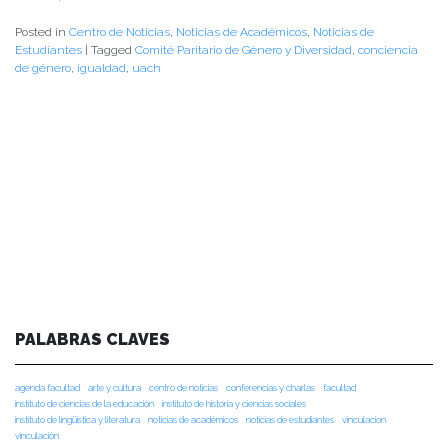
Posted in
Centro de Noticias
,
Noticias de Académicos
,
Noticias de
Estudiantes
|
Tagged
Comité Paritario de Género y Diversidad
,
conciencia
de género
,
igualdad
,
uach
PALABRAS CLAVES
agenda facultad
arte y cultura
centro de noticias
conferencias y charlas
facultad
instituto de ciencias de la educación
instituto de historia y ciencias sociales
instituto de lingüística y literatura
noticias de académicos
noticias de estudiantes
vinculacion
vinculación