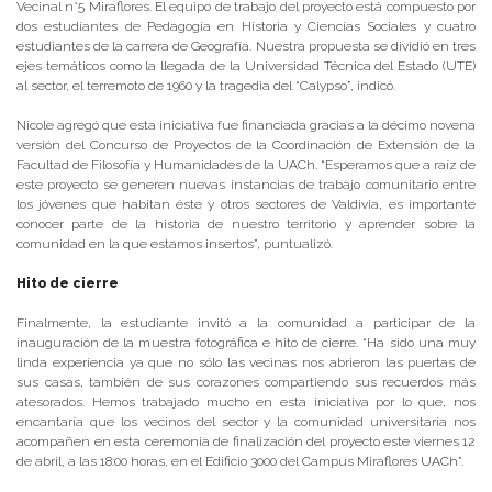
Vecinal n°5 Miraflores. El equipo de trabajo del proyecto está compuesto por
dos estudiantes de Pedagogía en Historia y Ciencias Sociales y cuatro
estudiantes de la carrera de Geografía. Nuestra propuesta se dividió en tres
ejes temáticos como la llegada de la Universidad Técnica del Estado (UTE)
al sector, el terremoto de 1960 y la tragedia del “Calypso”, indicó.
Nicole agregó que esta iniciativa fue financiada gracias a la décimo novena
versión del Concurso de Proyectos de la Coordinación de Extensión de la
Facultad de Filosofía y Humanidades de la UACh. “Esperamos que a raíz de
este proyecto se generen nuevas instancias de trabajo comunitario entre
los jóvenes que habitan éste y otros sectores de Valdivia, es importante
conocer parte de la historia de nuestro territorio y aprender sobre la
comunidad en la que estamos insertos”, puntualizó.
Hito de cierre
Finalmente, la estudiante invitó a la comunidad a participar de la
inauguración de la muestra fotográfica e hito de cierre. “Ha sido una muy
linda experiencia ya que no sólo las vecinas nos abrieron las puertas de
sus casas, también de sus corazones compartiendo sus recuerdos más
atesorados. Hemos trabajado mucho en esta iniciativa por lo que, nos
encantaría que los vecinos del sector y la comunidad universitaria nos
acompañen en esta ceremonia de finalización del proyecto este viernes 12
de abril, a las 18:00 horas, en el Edificio 3000 del Campus Miraflores UACh”.