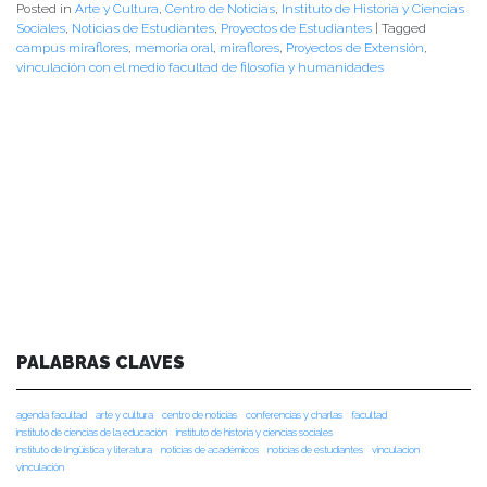
Posted in
Arte y Cultura
,
Centro de Noticias
,
Instituto de Historia y Ciencias
Sociales
,
Noticias de Estudiantes
,
Proyectos de Estudiantes
|
Tagged
campus miraflores
,
memoria oral
,
miraflores
,
Proyectos de Extensión
,
vinculación con el medio facultad de filosofía y humanidades
PALABRAS CLAVES
agenda facultad
arte y cultura
centro de noticias
conferencias y charlas
facultad
instituto de ciencias de la educación
instituto de historia y ciencias sociales
instituto de lingüística y literatura
noticias de académicos
noticias de estudiantes
vinculacion
vinculación