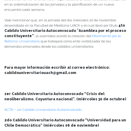
en la sistematización de las jornadas y la planificación de un nuevo
encuentro cada semana.
Vale mencionar que, en la jornada del día miércoles 20 de noviembre
desarrollada en la Facultad de Medicina UACh y el cual llevó por título
4to
Cabildo Universitario Autoconvocado ¨Asamblea por el proceso
constituyente”
, la asamblea acordó la creación del
Movimiento por la
Reforma Universitaria
que trabajará como ente visibilizador de las
demandas emanadas desde los cabildos universitarios.
P
ara mayor información escribir al correo electrónico:
cabildouniversitariouach@gmail.com
1er Cabildo Universitario Autoconvocado “Crisis del
neoliberalismo. Coyuntura nacional”. (miércoles 30 de octubre)
ACTA – 1er Cabildo Universitario Autoconvocado
2do Cabildo Universitario Autoconvocado “Universidad para un
Chile Democrático” (miércoles 06 de noviembre)