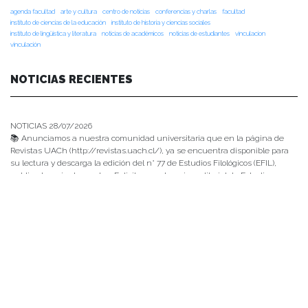
agenda facultad
arte y cultura
centro de noticias
conferencias y charlas
facultad
instituto de ciencias de la educación
instituto de historia y ciencias sociales
instituto de lingüística y literatura
noticias de académicos
noticias de estudiantes
vinculacion
vinculación
NOTICIAS RECIENTES
NOTICIAS 28/07/2026
📚 Anunciamos a nuestra comunidad universitaria que en la página de
Revistas UACh (http://revistas.uach.cl/), ya se encuentra disponible para
su lectura y descarga la edición del n° 77 de Estudios Filológicos (EFIL),
publicado recientemente. Felicitamos al equipo editorial de Estudios
Filológicos, al Instituto de Lingüística y Literatura, la Oficina de
Publicaciones de la Facultad […]
NOTICIAS 15/07/2026
Muchos de estos recursos fueron implementados durante el semestre en
las residencias de Mejor Niñez Nidal y Las Parras, espacios donde el
estudiantado desarrolló experiencias de aprendizaje y acompañamiento.