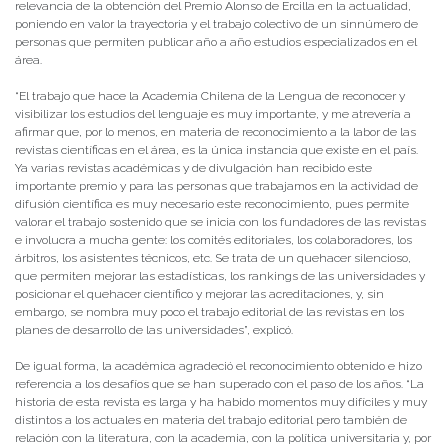
relevancia de la obtención del Premio Alonso de Ercilla en la actualidad,
poniendo en valor la trayectoria y el trabajo colectivo de un sinnúmero de
personas que permiten publicar año a año estudios especializados en el
área.
“El trabajo que hace la Academia Chilena de la Lengua de reconocer y
visibilizar los estudios del lenguaje es muy importante, y me atrevería a
afirmar que, por lo menos, en materia de reconocimiento a la labor de las
revistas científicas en el área, es la única instancia que existe en el país.
Ya varias revistas académicas y de divulgación han recibido este
importante premio y para las personas que trabajamos en la actividad de
difusión científica es muy necesario este reconocimiento, pues permite
valorar el trabajo sostenido que se inicia con los fundadores de las revistas
e involucra a mucha gente: los comités editoriales, los colaboradores, los
árbitros, los asistentes técnicos, etc. Se trata de un quehacer silencioso,
que permiten mejorar las estadísticas, los rankings de las universidades y
posicionar el quehacer científico y mejorar las acreditaciones, y, sin
embargo, se nombra muy poco el trabajo editorial de las revistas en los
planes de desarrollo de las universidades”, explicó.
De igual forma, la académica agradeció el reconocimiento obtenido e hizo
referencia a los desafíos que se han superado con el paso de los años. “La
historia de esta revista es larga y ha habido momentos muy difíciles y muy
distintos a los actuales en materia del trabajo editorial pero también de
relación con la literatura, con la academia, con la política universitaria y, por