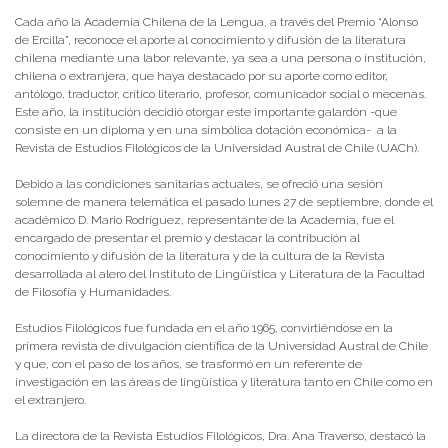
Cada año la Academia Chilena de la Lengua, a través del Premio “Alonso
de Ercilla”, reconoce el aporte al conocimiento y difusión de la literatura
chilena mediante una labor relevante, ya sea a una persona o institución,
chilena o extranjera, que haya destacado por su aporte como editor,
antólogo, traductor, crítico literario, profesor, comunicador social o mecenas.
Este año, la institución decidió otorgar este importante galardón -que
consiste en un diploma y en una simbólica dotación económica- a la
Revista de Estudios Filológicos de la Universidad Austral de Chile (UACh).
Debido a las condiciones sanitarias actuales, se ofreció una sesión
solemne de manera telemática el pasado lunes 27 de septiembre, donde el
académico D. Mario Rodríguez, representante de la Academia, fue el
encargado de presentar el premio y destacar la contribución al
conocimiento y difusión de la literatura y de la cultura de la Revista
desarrollada al alero del Instituto de Lingüística y Literatura de la Facultad
de Filosofía y Humanidades.
Estudios Filológicos fue fundada en el año 1965, convirtiéndose en la
primera revista de divulgación científica de la Universidad Austral de Chile
y que, con el paso de los años, se trasformó en un referente de
investigación en las áreas de lingüística y literatura tanto en Chile como en
el extranjero.
La directora de la Revista Estudios Filológicos, Dra. Ana Traverso, destacó la