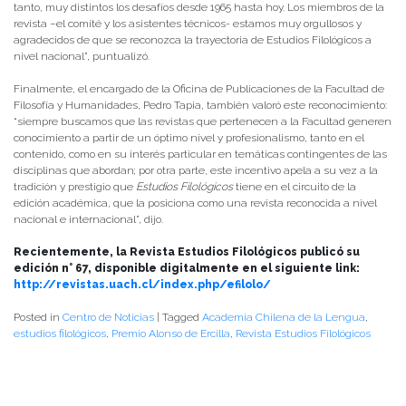
tanto, muy distintos los desafíos desde 1965 hasta hoy. Los miembros de la
revista –el comité y los asistentes técnicos- estamos muy orgullosos y
agradecidos de que se reconozca la trayectoria de Estudios Filológicos a
nivel nacional”, puntualizó.
Finalmente, el encargado de la Oficina de Publicaciones de la Facultad de
Filosofía y Humanidades, Pedro Tapia, también valoró este reconocimiento:
“siempre buscamos que las revistas que pertenecen a la Facultad generen
conocimiento a partir de un óptimo nivel y profesionalismo, tanto en el
contenido, como en su interés particular en temáticas contingentes de las
disciplinas que abordan; por otra parte, este incentivo apela a su vez a la
tradición y prestigio que
Estudios Filológicos
tiene en el circuito de la
edición académica, que la posiciona como una revista reconocida a nivel
nacional e internacional”, dijo.
Recientemente, la Revista Estudios Filológicos publicó su
edición n° 67, disponible digitalmente en el siguiente link:
http://revistas.uach.cl/index.php/efilolo/
Posted in
Centro de Noticias
|
Tagged
Academia Chilena de la Lengua
,
estudios filológicos
,
Premio Alonso de Ercilla
,
Revista Estudios Filológicos