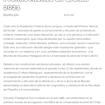
2021
Escrito por:
Carolina Angulo | 30/09/2021 |
#CENTRO
Cada año la Academia Chilena de la Lengua, a través del Premio “Alonso
de Ercilla”, reconoce el aporte al conocimiento y difusión de la literatura
chilena mediante una labor relevante, ya sea a una persona o institución,
chilena o extranjera, que haya destacado por su aporte como editor,
antólogo, traductor, crítico literario, profesor, comunicador social o mecenas.
Este año, la institución decidió otorgar este importante galardón -que
consiste en un diploma y en una simbólica dotación económica- a la
Revista de Estudios Filológicos de la Universidad Austral de Chile (UACh).
Debido a las condiciones sanitarias actuales, se ofreció una sesión
solemne de manera telemática el pasado lunes 27 de septiembre, donde el
académico D. Mario Rodríguez, representante de la Academia, fue el
encargado de presentar el premio y destacar la contribución al
conocimiento y difusión de la literatura y de la cultura de la Revista
desarrollada al alero del Instituto de Lingüística y Literatura de la Facultad
de Filosofía y Humanidades.
Estudios Filológicos fue fundada en el año 1965, convirtiéndose en la
primera revista de divulgación científica de la Universidad Austral de Chile