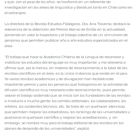
y que, con el paso de los años, se trasformó en un referente de
investigación en las áreas de lingüística y literatura tanto en Chile como en
el extranjero.
La directora de la Revista Estudios Filológicos, Dra. Ana Traverso, destacó la
relevancia de la obtención del Premio Alonso de Ercilla en la actualidad,
poniendo en valor la trayectoria y el trabajo colectivo de un sinnúmero de
personas que permiten publicar año a año estudios especializados en el
área.
“El trabajo que hace la Academia Chilena de la Lengua de reconocer y
visibilizar los estudios del lenguaje es muy importante, y me atrevería a
afirmar que, por lo menos, en materia de reconocimiento a la labor de las
revistas científicas en el área, es la única instancia que existe en el país.
Ya varias revistas académicas y de divulgación han recibido este
importante premio y para las personas que trabajamos en la actividad de
difusión científica es muy necesario este reconocimiento, pues permite
valorar el trabajo sostenido que se inicia con los fundadores de las revistas
e involucra a mucha gente: los comités editoriales, los colaboradores, los
árbitros, los asistentes técnicos, etc. Se trata de un quehacer silencioso,
que permiten mejorar las estadísticas, los rankings de las universidades y
posicionar el quehacer científico y mejorar las acreditaciones, y, sin
embargo, se nombra muy poco el trabajo editorial de las revistas en los
planes de desarrollo de las universidades”, explicó.