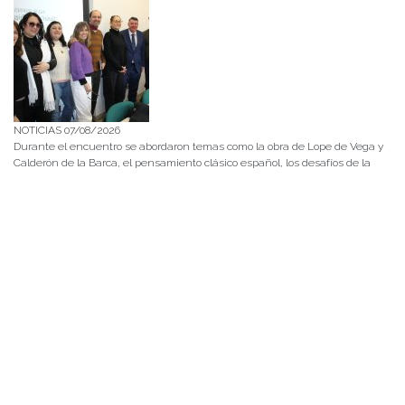
NOTICIAS 07/08/2026
Durante el encuentro se abordaron temas como la obra de Lope de Vega y
Calderón de la Barca, el pensamiento clásico español, los desafíos de la
investigación en literatura, los criterios editoriales de la Universidad de
Navarra y las proyecciones de publicaciones y proyectos conjuntos.
NOTICIAS 28/07/2026
📚 Anunciamos a nuestra comunidad universitaria que en la página de
Revistas UACh (http://revistas.uach.cl/), ya se encuentra disponible para