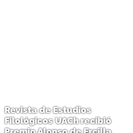
Revista de Estudios
Filológicos UACh recibió
Premio Alonso de Ercilla