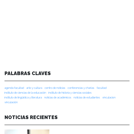
PALABRAS CLAVES
agenda facultad
arte y cultura
centro de noticias
conferencias y charlas
facultad
instituto de ciencias de la educación
instituto de historia y ciencias sociales
instituto de lingüística y literatura
noticias de académicos
noticias de estudiantes
vinculacion
vinculación
NOTICIAS RECIENTES