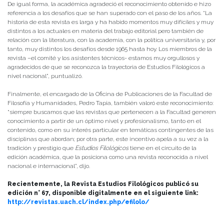
De igual forma, la académica agradeció el reconocimiento obtenido e hizo
referencia a los desafíos que se han superado con el paso de los años. “La
historia de esta revista es larga y ha habido momentos muy difíciles y muy
distintos a los actuales en materia del trabajo editorial pero también de
relación con la literatura, con la academia, con la política universitaria y, por
tanto, muy distintos los desafíos desde 1965 hasta hoy. Los miembros de la
revista –el comité y los asistentes técnicos- estamos muy orgullosos y
agradecidos de que se reconozca la trayectoria de Estudios Filológicos a
nivel nacional”, puntualizó.
Finalmente, el encargado de la Oficina de Publicaciones de la Facultad de
Filosofía y Humanidades, Pedro Tapia, también valoró este reconocimiento:
“siempre buscamos que las revistas que pertenecen a la Facultad generen
conocimiento a partir de un óptimo nivel y profesionalismo, tanto en el
contenido, como en su interés particular en temáticas contingentes de las
disciplinas que abordan; por otra parte, este incentivo apela a su vez a la
tradición y prestigio que
Estudios Filológicos
tiene en el circuito de la
edición académica, que la posiciona como una revista reconocida a nivel
nacional e internacional”, dijo.
Recientemente, la Revista Estudios Filológicos publicó su
edición n° 67, disponible digitalmente en el siguiente link:
http://revistas.uach.cl/index.php/efilolo/