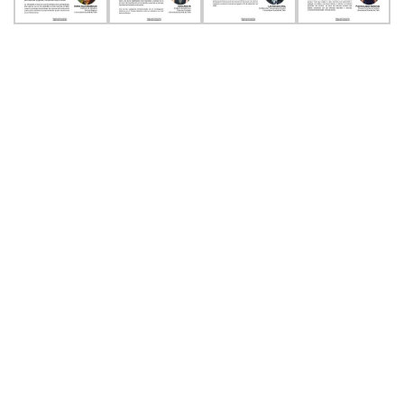
PALABRAS CLAVES
agenda facultad
arte y cultura
centro de noticias
conferencias y charlas
facultad
instituto de ciencias de la educación
instituto de historia y ciencias sociales
instituto de lingüística y literatura
noticias de académicos
noticias de estudiantes
vinculacion
vinculación