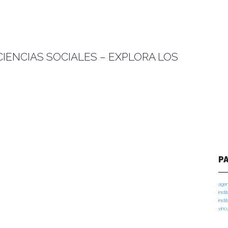
IENCIAS SOCIALES – EXPLORA LOS
P
agen
insti
insti
vinc