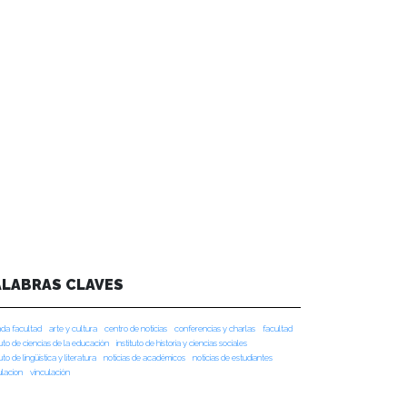
ALABRAS CLAVES
da facultad
arte y cultura
centro de noticias
conferencias y charlas
facultad
tuto de ciencias de la educación
instituto de historia y ciencias sociales
tuto de lingüística y literatura
noticias de académicos
noticias de estudiantes
ulacion
vinculación