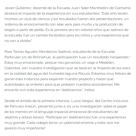
Javier Gutiérrez, docente de la Escuela Juan Soler Manfredini de Cochamó,
destacó el impacto de la experiencia en sus estudiantes: “Este año recién
hicimos un club de ciencia y los resultados fueron dos presentaciones: un
sistema de enraizamiento con aloe vera para murta y la producción de
biogás a partir de pelillo. Es la primera vez en catorce años que salimos de
la escuela; fue un cambio fantástico para los niños y una experiencia que
no van a olvidar”.
Para Tomás Agustín Montecino Saldivia, estudiante de la Escuela
Particular 121 de Riñinahue, la participación tuvo un resultado inesperado: “
Estoy muy emocionado, porque nos ganamos un viaje a Medellín,
Colombia, con nuestra investigación que se basó en la Impacto de las aves
en la calidad del agua del humedal laguna Pocura. Estamos muy felices de
ganar esta instancia para expandir nuestro proyecto y hacer que
autoridades se enteren para que protejan nuestros ecosistemas. Me
encantó vivir esta experiencia en Valdiciencia”, indicó
Desde el ámbito de la primera infancia, Lucía Vargas, del Centro Inclusivo
de Párvulos Inalún, presentó junto a sis una investigación sobre el papel
de los memes en el lenguaje espacial emocional de estudiantes de
séptimo y octavo básico: “Participar en Valdiciencias fue una experiencia
muy grande. Cada colegio tenía un potencial enorme y estar acá me
pareció muy importante”.