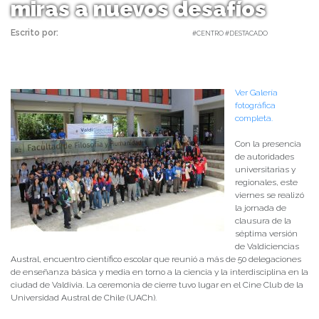
miras a nuevos desafíos
Escrito por:
Carolina Angulo | 21/11/2025 |
#CENTRO #DESTACADO
Ver Galería
fotográfica
completa.
Con la presencia
de autoridades
universitarias y
regionales, este
viernes se realizó
la jornada de
clausura de la
séptima versión
de Valdiciencias
Austral, encuentro científico escolar que reunió a más de 50 delegaciones
de enseñanza básica y media en torno a la ciencia y la interdisciplina en la
ciudad de Valdivia. La ceremonia de cierre tuvo lugar en el Cine Club de la
Universidad Austral de Chile (UACh).