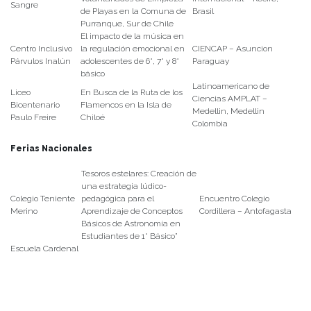
Sangre
de Playas en la Comuna de
Brasil
Purranque, Sur de Chile
El impacto de la música en
Centro Inclusivo
la regulación emocional en
CIENCAP – Asuncion
Párvulos Inalún
adolescentes de 6°, 7° y 8°
Paraguay
básico
Latinoamericano de
Liceo
En Busca de la Ruta de los
Ciencias AMPLAT –
Bicentenario
Flamencos en la Isla de
Medellin, Medellin
Paulo Freire
Chiloé
Colombia
Ferias Nacionales
Tesoros estelares: Creación de
una estrategia lúdico-
Colegio Teniente
pedagógica para el
Encuentro Colegio
Merino
Aprendizaje de Conceptos
Cordillera – Antofagasta
Básicos de Astronomía en
Estudiantes de 1° Básico”
Escuela Cardenal
Raul Silva
Leyendo el Mundo a través de
EXPO Ciencia Nacional -
la Escritura
Santiago
Henríquez