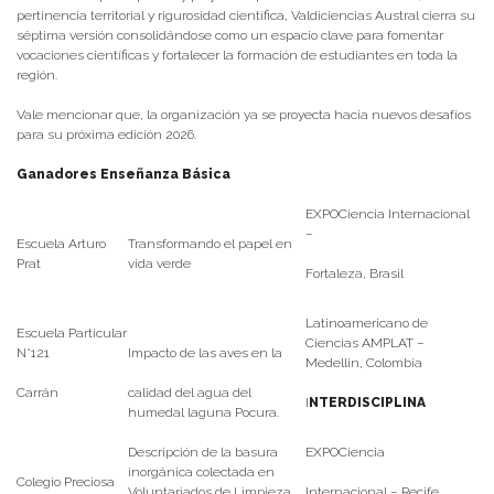
pertinencia territorial y rigurosidad científica, Valdiciencias Austral cierra su
séptima versión consolidándose como un espacio clave para fomentar
vocaciones científicas y fortalecer la formación de estudiantes en toda la
región.
Vale mencionar que, la organización ya se proyecta hacia nuevos desafíos
para su próxima edición 2026.
Ganadores Enseñanza Básica
EXPOCiencia Internacional
–
Escuela Arturo
Transformando el papel en
Prat
vida verde
Fortaleza, Brasil
Latinoamericano de
Escuela Particular
Ciencias AMPLAT –
N°121
Impacto de las aves en la
Medellin, Colombia
Carrán
calidad del agua del
I
NTERDISCIPLINA
humedal laguna Pocura.
Descripción de la basura
EXPOCiencia
inorgánica colectada en
Colegio Preciosa
Voluntariados de Limpieza
Internacional – Recife,