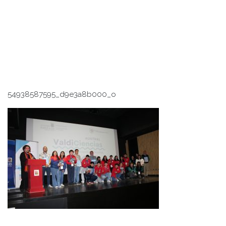
54938587595_d9e3a8b000_o