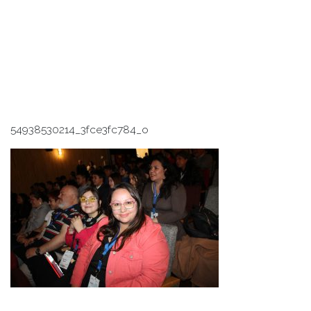
54938530214_3fce3fc784_o