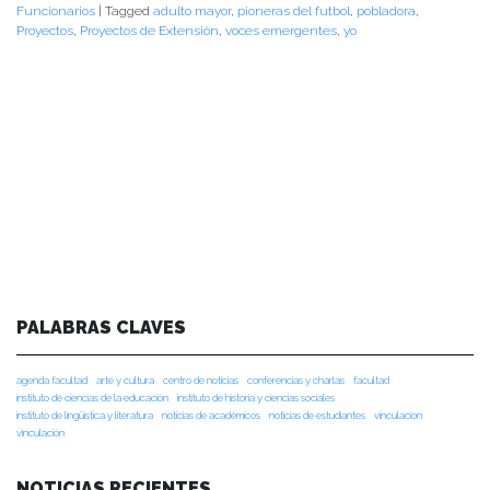
Funcionarios
|
Tagged
adulto mayor
,
pioneras del futbol
,
pobladora
,
Proyectos
,
Proyectos de Extensión
,
voces emergentes
,
yo
PALABRAS CLAVES
agenda facultad
arte y cultura
centro de noticias
conferencias y charlas
facultad
instituto de ciencias de la educación
instituto de historia y ciencias sociales
instituto de lingüística y literatura
noticias de académicos
noticias de estudiantes
vinculacion
vinculación
NOTICIAS RECIENTES