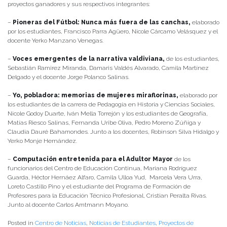
proyectos ganadores y sus respectivos integrantes:
–
Pioneras del Fútbol: Nunca más fuera de las canchas,
elaborado
por los estudiantes, Francisco Parra Agüero, Nicole Cárcamo Velásquez y el
docente Yerko Manzano Venegas.
–
Voces emergentes de la narrativa valdiviana,
de los estudiantes,
Sebastián Ramirez Miranda, Damaris Valdés Alvarado, Camila Martínez
Delgado y el docente Jorge Polanco Salinas.
–
Yo, pobladora: memorias de mujeres miraflorinas,
elaborado por
los estudiantes de la carrera de Pedagogía en Historia y Ciencias Sociales,
Nicole Godoy Duarte, Iván Mella Torrejón y los estudiantes de Geografía,
Matías Riesco Salinas, Fernanda Uribe Oliva, Pedro Moreno Zúñiga y
Claudia Dauré Bahamondes. Junto a los docentes, Robinson Silva Hidalgo y
Yerko Monje Hernández.
–
Computación entretenida para el Adultor Mayor
de los
funcionarios del Centro de Educación Continua, Mariana Rodríguez
Guarda, Héctor Hernáez Alfaro, Camila Ulloa Yud, Marcela Vera Urra,
Loreto Castillo Pino y el estudiante del Programa de Formación de
Profesores para la Educación Técnico Profesional, Cristian Peralta Rivas.
Junto al docente Carlos Amtmann Moyano.
Posted in
Centro de Noticias
,
Noticias de Estudiantes
,
Proyectos de