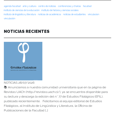
agenda facultad
arte y cultura
centro de noticias
conferencias y charlas
facultad
instituto de ciencias de la educación
instituto de historia y ciencias sociales
instituto de lingüística y literatura
noticias de académicos
noticias de estudiantes
vinculacion
vinculación
NOTICIAS RECIENTES
NOTICIAS 28/07/2026
📚 Anunciamos a nuestra comunidad universitaria que en la página de
Revistas UACh (http://revistas.uach.cl/), ya se encuentra disponible para
su lectura y descarga la edición del n° 77 de Estudios Filológicos (EFIL),
publicado recientemente. Felicitamos al equipo editorial de Estudios
Filológicos, al Instituto de Lingüística y Literatura, la Oficina de
Publicaciones de la Facultad […]