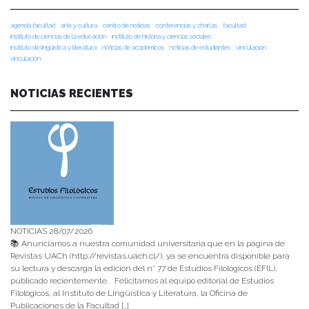
agenda facultad
arte y cultura
centro de noticias
conferencias y charlas
facultad
instituto de ciencias de la educación
instituto de historia y ciencias sociales
instituto de lingüística y literatura
noticias de académicos
noticias de estudiantes
vinculacion
vinculación
NOTICIAS RECIENTES
NOTICIAS 28/07/2026
📚 Anunciamos a nuestra comunidad universitaria que en la página de
Revistas UACh (http://revistas.uach.cl/), ya se encuentra disponible para
su lectura y descarga la edición del n° 77 de Estudios Filológicos (EFIL),
publicado recientemente. Felicitamos al equipo editorial de Estudios
Filológicos, al Instituto de Lingüística y Literatura, la Oficina de
Publicaciones de la Facultad […]