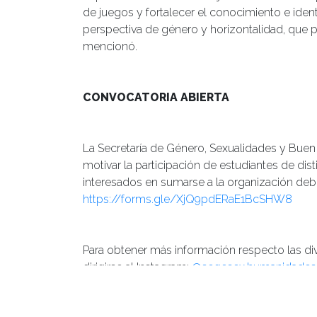
de juegos y fortalecer el conocimiento e ident
perspectiva de género y horizontalidad, que p
mencionó.
CONVOCATORIA ABIERTA
La Secretaría de Género, Sexualidades y Buen 
motivar la participación de estudiantes de disti
interesados en sumarse a la organización debe
https://forms.gle/XjQ9pdERaE1BcSHW8
Para obtener más información respecto las di
dirigirse al Instagram:
@segesex.humanidades
Posted in
Centro de Noticias
,
Noticias de Estu