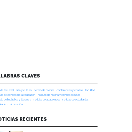
ALABRAS CLAVES
da facultad
arte y cultura
centro de noticias
conferencias y charlas
facultad
tuto de ciencias de la educación
instituto de historia y ciencias sociales
tuto de lingüística y literatura
noticias de académicos
noticias de estudiantes
ulacion
vinculación
OTICIAS RECIENTES