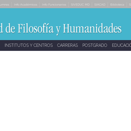
lumnos
Info Académicos
Info Funcionarios
SIVEDUC MD
SIACAD
Biblioteca
S
INSTITUTOS Y CENTROS
CARRERAS
POSTGRADO
EDUCACI