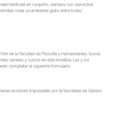
idad territorial en conjunto, siempre con una activa
ermitan crear un ambiente grato entre todes.”,
Vivir de la Facultad de Filosofía y Humanidades, busca
ntas carreras y cursos en esta iniciativa. Las y los
rán completar el siguiente formulario:
versas acciones impulsadas por la Secretaría de Género
diantes
|
Tagged
Convocatoria
,
Escuela Popular
,
Norte