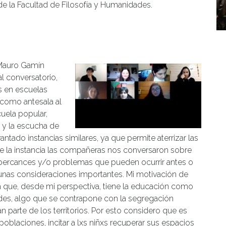
 la Facultad de Filosofía y Humanidades.
 Mauro Gamín
al conversatorio,
s en escuelas
 como antesala al
uela popular,
 y la escucha de
ntado instancias similares, ya que permite aterrizar las
ante la instancia las compañeras nos conversaron sobre
 percances y/o problemas que pueden ocurrir antes o
gunas consideraciones importantes. Mi motivación de
ia que, desde mi perspectiva, tiene la educación como
es, algo que se contrapone con la segregación
n parte de los territorios. Por esto considero que es
 poblaciones, incitar a lxs niñxs recuperar sus espacios