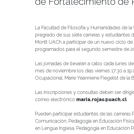
de Fortalecimiento de 
Publicado el
27/09/2021
- Facultad de Filosofía y Hu
La Facultad de Filosofía y Humanidades de la U
pregrado de sus siete carreras y estudiantes
Montt UACh a participar de un nuevo ciclo de t
programados para el segundo semestre de 2
Las jornadas de llevarán a cabo cada lunes del
mes de noviembre los días viernes 17:30 a 19:
Ocupacional, Marie Yeanniene Fiegelist de la B
Las inscripciones y consultas deben ser dirigid
correo electrónico
maria.rojas@uach.cl
Pueden participar estudiantes de las carreras
Comunicación, Pedagogía en Educación Físic
en Lengua Inglesa, Pedagogía en Educación Par