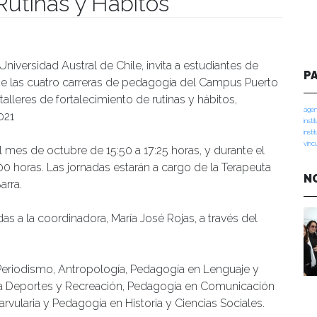
Rutinas y Hábitos
manidades
niversidad Austral de Chile, invita a estudiantes de
P
 de las cuatro carreras de pedagogía del Campus Puerto
alleres de fortalecimiento de rutinas y hábitos,
agen
021
insti
insti
vinc
 mes de octubre de 15:50 a 17:25 horas, y durante el
00 horas. Las jornadas estarán a cargo de la Terapeuta
N
arra.
as a la coordinadora, María José Rojas, a través del
 Periodismo, Antropología, Pedagogía en Lenguaje y
a Deportes y Recreación, Pedagogía en Comunicación
vularia y Pedagogía en Historia y Ciencias Sociales.