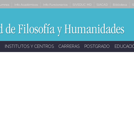
lumnos
Info Académicos
Info Funcionarios
SIVEDUC MD
SIACAD
Biblioteca
S
INSTITUTOS Y CENTROS
CARRERAS
POSTGRADO
EDUCACI