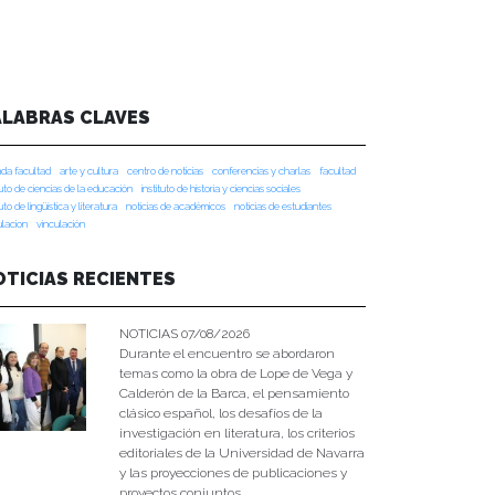
ALABRAS CLAVES
da facultad
arte y cultura
centro de noticias
conferencias y charlas
facultad
tuto de ciencias de la educación
instituto de historia y ciencias sociales
tuto de lingüística y literatura
noticias de académicos
noticias de estudiantes
ulacion
vinculación
OTICIAS RECIENTES
NOTICIAS 07/08/2026
Durante el encuentro se abordaron
temas como la obra de Lope de Vega y
Calderón de la Barca, el pensamiento
clásico español, los desafíos de la
investigación en literatura, los criterios
editoriales de la Universidad de Navarra
y las proyecciones de publicaciones y
proyectos conjuntos.