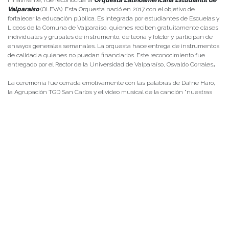
Valparaíso
(OLEVA). Esta Orquesta nació en 2017 con el objetivo de
fortalecer la educación pública. Es integrada por estudiantes de Escuelas y
Liceos de la Comuna de Valparaíso, quienes reciben gratuitamente clases
individuales y grupales de instrumento, de teoría y folclor y participan de
ensayos generales semanales. La orquesta hace entrega de instrumentos
de calidad a quienes no puedan financiarlos. Este reconocimiento fue
entregado por el Rector de la Universidad de Valparaíso, Osvaldo Corrales
.
La ceremonia fue cerrada emotivamente con las palabras de Dafne Haro,
la Agrupación TGD San Carlos y el video musical de la canción “nuestras
voces”, de autoría colectiva de la Orquesta infantil previamente
galardonada.
La ceremonia contó con el intérprete en Lengua de Señas Chilenas, Diego
Pérez.
Posted in
Centro de Noticias
|
Tagged
Pedagogía en Educación Parvularia
,
Red de Universidades por la Infancia