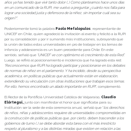
años ya has tenido que vivir tanto dolor (…) Como planteamos hace unos días
en un comunicado de la RUPI, me vuelvo a preguntar ¿cuánto nos falta para
lograr una sociedad justa y defensora de la niñez, sin importar cuál sea su
origen?”.
Posteriormente tomó la palabra
Paolo Mefalopulos
, representante de
UNICEF en Chile, quien agradeció la invitación al evento y felicitó a la RUPI
por su consolidación y por ir sumando más instituciones
,
subrayando que
la unión de todas estas universidades en pro de trabajar en los temas de
infancia y adolescencia es un buen precedente para Chile. En este
sentido, señaló que
“UNICEF ve con optimismo el crecimiento de esta Red”.
Luego, se refirió al posicionamiento e incidencia que ha logrado esta red:
“Reconocemos que RUPI ha logrado participar y posicionarse en los debates
de normas de niñez en el parlamento. Y ha incidido, desde su perspectiva
académica, en políticas públicas que actualmente están en elaboración,
extendiendo su vinculación con otras instituciones que trabajan esos temas.
Por ello, hemos encontrado un aliado importante en RUPI
”, complementó.
El Rector de la Pontificia Universidad Católica de Valparaíso,
Claudio
Elórtegui,
junto con manifestar el honor que significaba para su
Institución ser la sede de esta ceremonia anual, señaló que “
los derechos
de niños, niñas y adolescentes requiere de universidades comprometidas en
la construcción de políticas públicas que, por cierto, deben trascender a los
gobiernos de turno (..) se debe abordar esta tarea con el más irrestricto
respeto al pluralismo y a las distintas miradas que existen en relación a las