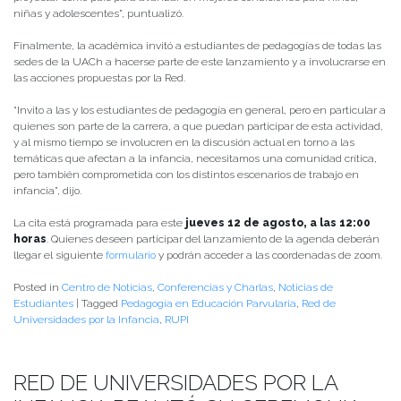
niñas y adolescentes”, puntualizó.
Finalmente, la académica invitó a estudiantes de pedagogías de todas las
sedes de la UACh a hacerse parte de este lanzamiento y a involucrarse en
las acciones propuestas por la Red.
“Invito a las y los estudiantes de pedagogía en general, pero en particular a
quienes son parte de la carrera, a que puedan participar de esta actividad,
y al mismo tiempo se involucren en la discusión actual en torno a las
temáticas que afectan a la infancia, necesitamos una comunidad crítica,
pero también comprometida con los distintos escenarios de trabajo en
infancia”, dijo.
La cita está programada para este
jueves 12 de agosto, a las 12:00
horas
. Quienes deseen participar del lanzamiento de la agenda deberán
llegar el siguiente
formulario
y podrán acceder a las coordenadas de zoom.
Posted in
Centro de Noticias
,
Conferencias y Charlas
,
Noticias de
Estudiantes
|
Tagged
Pedagogía en Educación Parvularia
,
Red de
Universidades por la Infancia
,
RUPI
RED DE UNIVERSIDADES POR LA