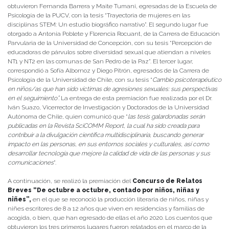
obtuvieron Fernanda Barrera y Maite Tumani, egresadas de la Escuela de
Psicología de la PUCV, con la tesis “Trayectoria de mujeres en las
disciplinas STEM: Un estudio biográfico narrativo”. El segundo lugar fue
otorgado a Antonia Poblete y Florencia Rocuant, de la Carrera de Educación
Parvularia de la Universidad de Concepción, con su tesis “Percepción de
educadoras de párvulos sobre diversidad sexual que atiendan a niveles
NT1 y NT2 en las comunas de San Pedro de la Paz”. El tercer lugar,
correspondió a Sofía Albornoz y Diego Pitrón, egresados de la Carrera de
Psicología de la Universidad de Chile, con su tesis “
Cambio psicoterapéutico
en niños/as que han sido víctimas de agresiones sexuales: sus perspectivas
en el seguimiento”.
La entrega de esta premiación fue realizada por el Dr.
Iván Suazo, Vicerrector de Investigación y Doctorados de la Universidad
Autónoma de Chile, quien comunicó que “
las tesis galardonadas serán
publicadas en la Revista SciCOMM Report, la cual ha sido creada para
contribuir a la divulgación científica multidisciplinaria, buscando generar
impacto en las personas, en sus entornos sociales y culturales, así como
desarrollar tecnología que mejore la calidad de vida de las personas y sus
comunicaciones
”.
A continuación, se realizó la premiación del
Concurso de Relatos
Breves “De octubre a octubre, contado por niños, niñas y
niñes”,
en el que se reconoció la producción literaria de niños, niñas y
niñes escritores de 8 a 12 años que viven en residencias y familias de
acogida, o bien, que han egresado de ellas el año 2020. Los cuentos que
obtuvieron los tres primeros lugares fueron relatados en el marco de la