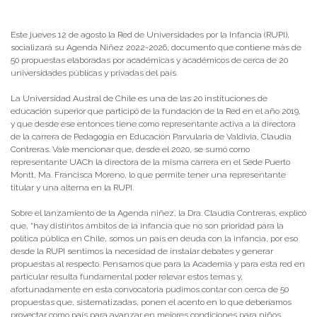
Publicado el
06/08/2021
- Facultad de Filosofía y Humanidades
Este jueves 12 de agosto la Red de Universidades por la Infancia (RUPI),
socializará su Agenda Niñez 2022-2026, documento que contiene más de
50 propuestas elaboradas por académicas y académicos de cerca de 20
universidades públicas y privadas del país.
La Universidad Austral de Chile es una de las 20 instituciones de
educación superior que participó de la fundación de la Red en el año 2019,
y que desde ese entonces tiene como representante activa a la directora
de la carrera de Pedagogía en Educación Parvularia de Valdivia, Claudia
Contreras. Vale mencionar que, desde el 2020, se sumó como
representante UACh la directora de la misma carrera en el Sede Puerto
Montt, Ma. Francisca Moreno, lo que permite tener una representante
titular y una alterna en la RUPI.
Sobre el lanzamiento de la Agenda niñez, la Dra. Claudia Contreras, explicó
que, “hay distintos ámbitos de la infancia que no son prioridad para la
política pública en Chile, somos un país en deuda con la infancia, por eso
desde la RUPI sentimos la necesidad de instalar debates y generar
propuestas al respecto. Pensamos que para la Academia y para esta red en
particular resulta fundamental poder relevar estos temas y,
afortunadamente en esta convocatoria pudimos contar con cerca de 50
propuestas que, sistematizadas, ponen el acento en lo que deberíamos
proyectar como país para avanzar en mejores condiciones para niños,