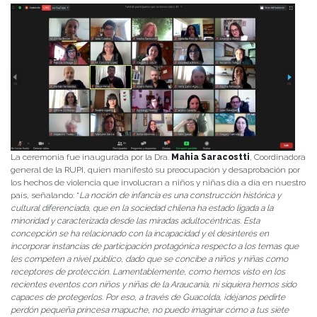
La ceremonia fue inaugurada por la Dra.
Mahia Saracostti
, Coordinadora
general de la RUPI, quien manifestó su preocupación y desaprobación por
los hechos de violencia que involucran a niños y niñas día a día en nuestro
país, señalando: “
La noción de infancia es una construcción histórica y
cultural diferenciada, que en la sociedad chilena ha estado ligada a la
minoridad y caracterizada desde las miradas adultocéntricas. Esta
concepción se ha relacionado con la incapacidad y el desinterés en
incorporar instancias de participación protagónica respecto a los temas que
les competen a nivel público, dado que se concibe a niños y niñas como
receptores de protección. Lamentablemente, como hemos visto en los
recientes eventos con niños y niñas de la Araucanía, ni siquiera hemos sido
capaces de protegerlos. Por eso, a través de Guacolda, ¡déjanos pedirte
perdón pequeña princesa mapuche, no puedo imaginar cómo a tus siete