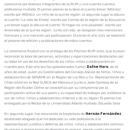
ceremonia por diversos integrantes de la RUPI y una cuenta cuentos
profesional invitada. El primer premio se lo llevó el cuento breve “Alfónico”,
escrito por
Alfónico,
un niño de la quinta región, el segundo lugar lo obtuvo
el cuento “La vida de Emely” escrito por Camila de la región de la Araucanía
y el tercer lugar lo obtuvo el cuento “El hogar es una pasarela”, escrito por
Antonella de la quinta región. Junto con ello, se otorgaron tres menciones
honrosas y una mención por participación. Durante el año 2021 se realizará
el proceso de edición y publicaciones de estos cuentos.
La ceremonia finalizó con la entrega de los Premios RUPI 2020, que buscan
reconocer la labor de personas, activistas y organizaciones destacadas por
su labor en pro de los derechos de los niños, niñas y adolescentes en
nuestro país. Este año las/los galardonados fueron
Dafne Haro
, de 16
años de edad, quien es Coordinadora del Consejo Asesor de Niños, niñas y
adolescentes de SENAME en la Región de Los Ríos y Co- Representante de
Chile (2020) en la Red SURCA del Mercosur (junto a Jade Gamboa de la
Región del Ñuble). Dafne se caracteriza por su compromiso por la
participación activa de sus pares y su capacidad de trabajar por visibilizar la
voz de niños, niñas y adolescentes chilenos y de su región. El premio fue
entregado por el Rector de la Universidad Alberto Hurtado, Eduardo Silva.
En segundo lugar, fue reconocida la trayectoria de
Hernán Fernández
,
destacado abogado que ha dedicado su vida profesional a la
representación jurídica y defensa de niños, niñas y adolescentes víctimas
de graves vulneraciones de derechos humanos, siendo particularmente