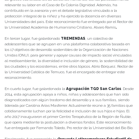
relevante su labor en el Caso de Ex Colonia Dignidad. Además, ha
contribuido en la asesoría y en el debate legislativo vinculado a la
protección integral de la niñez y ha ejercido la docencia en diversas
Universidades del país. Este reconocimiento fue entregado por el Rector de
la Universidad Academia de Humanismo Cristiano, Alvaro Ramis
.
En tercer lugar, fue galardonado
TREMENDAS
, un colectivo de
adolescentes que se agrupan en una plataforma colaborativa basada en
los 17 objetivos de desarrollo sostenibles de la Organización de Naciones
Unidas (ONU), para generar y apoyar causas de impacto social vinculadas
al medioambiente, la diversidad e inclusión de género, la sostenibilidad de
las ciudades y los ecosistemas, entre otros tópicos.​ Alirio Bórquez, Rector de
la Universidad Católica de Temuco, fue el encargado de entregar este
reconocimiento.
En cuarto lugar, fue galardonada la
Agrupación TGD San Carlos
. Desde
2014, esta agrupación apoya a niños, niñas y adolescentes que han sido
diagnosticados con algún trastorno del desarrollo y a sus familias, siendo
liderada por Carolina Arias Masferrer. Actualmente reúne a 35 familias que
cotidianamente luchan por la felicidad e inclusión de sus hijos e hijas. El
año 2017 inauguraron el primer Centro Terapéutico de la Región de Ñuble,
que opera mediante la postulación a diversos fondos. Este reconocimiento
fue entregado por Fernando Toledo, Pro rector de la Universidad del Bio Bío.
Finalmente, fue reconocida la
Orquesta Latinoamericana Estudiantil de