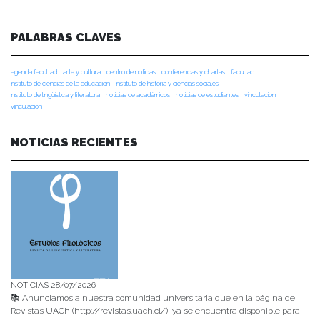
PALABRAS CLAVES
agenda facultad
arte y cultura
centro de noticias
conferencias y charlas
facultad
instituto de ciencias de la educación
instituto de historia y ciencias sociales
instituto de lingüística y literatura
noticias de académicos
noticias de estudiantes
vinculacion
vinculación
NOTICIAS RECIENTES
NOTICIAS 28/07/2026
📚 Anunciamos a nuestra comunidad universitaria que en la página de
Revistas UACh (http://revistas.uach.cl/), ya se encuentra disponible para