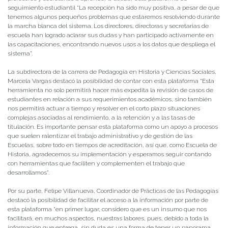
seguimiento estudiantil “La recepción ha sido muy positiva, a pesar de que
tenemos algunos pequeños problemas que estaremos resolviendo durante
la marcha blanca del sistema. Los directores, directoras y secretarias de
escuela han logrado aclarar sus dudas y han participado activamente en
las capacitaciones, encontrando nuevos usos a los datos que despliega el
sistema”.
La subdirectora de la carrera de Pedagogía en Historia y Ciencias Sociales,
Marcela Vargas destacó la posibilidad de contar con esta plataforma “Esta
herramienta no solo permitirá hacer más expedita la revisión de casos de
estudiantes en relación a sus requerimientos académicos, sino también
nos permitirá actuar a tiempo y resolver en el corto plazo situaciones
complejas asociadas al rendimiento, a la retención y a las tasas de
titulación. Es importante pensar esta plataforma como un apoyo a procesos
que suelen ralentizar el trabajo administrativo y de gestión de las
Escuelas, sobre todo en tiempos de acreditación, así que, como Escuela de
Historia, agradecemos su implementación y esperamos seguir contando
con herramientas que faciliten y complementen el trabajo que
desarrollamos”.
Por su parte, Felipe Villanueva, Coordinador de Prácticas de las Pedagogías
destacó la posibilidad de facilitar el acceso a la información por parte de
esta plataforma “en primer lugar, considero que es un insumo que nos
facilitará, en muchos aspectos, nuestras labores, pues, debido a toda la
información que entrega, sin duda es una forma de tener un panorama