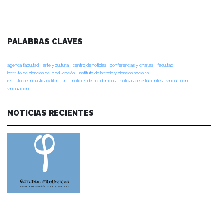
PALABRAS CLAVES
agenda facultad
arte y cultura
centro de noticias
conferencias y charlas
facultad
instituto de ciencias de la educación
instituto de historia y ciencias sociales
instituto de lingüística y literatura
noticias de académicos
noticias de estudiantes
vinculacion
vinculación
NOTICIAS RECIENTES
NOTICIAS 28/07/2026