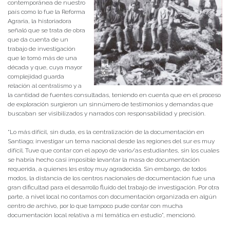
contemporánea de nuestro
país como lo fue la Reforma
Agraria, la historiadora
señaló que se trata de obra
que da cuenta de un
trabajo de investigación
que le tomó más de una
década y que, cuya mayor
complejidad guarda
relación al centralismo y a
la cantidad de fuentes consultadas, teniendo en cuenta que en el proceso
de exploración surgieron un sinnúmero de testimonios y demandas que
buscaban ser visibilizados y narrados con responsabilidad y precisión.
“Lo más difícil, sin duda, es la centralización de la documentación en
Santiago; investigar un tema nacional desde las regiones del sur es muy
difícil. Tuve que contar con el apoyo de vario/as estudiantes, sin los cuales
se habría hecho casi imposible levantar la masa de documentación
requerida, a quienes les estoy muy agradecida. Sin embargo, de todos
modos, la distancia de los centros nacionales de documentación fue una
gran dificultad para el desarrollo fluido del trabajo de investigación. Por otra
parte, a nivel local no contamos con documentación organizada en algún
centro de archivo, por lo que tampoco pude contar con mucha
documentación local relativa a mi temática en estudio”, mencionó.