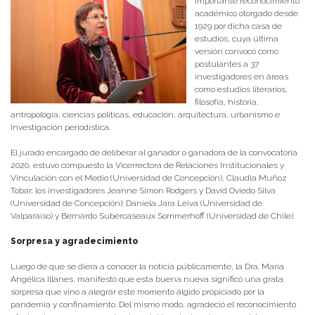
importante reconocimiento
académico otorgado desde
1929 por dicha casa de
estudios, cuya última
versión convocó como
postulantes a 37
investigadores en áreas
como estudios literarios,
filosofía, historia,
antropología, ciencias políticas, educación, arquitectura, urbanismo e
investigación periodística.
El jurado encargado de deliberar al ganador o ganadora de la convocatoria
2020, estuvo compuesto la Vicerrectora de Relaciones Institucionales y
Vinculación con el Medio (Universidad de Concepción), Claudia Muñoz
Tobar; los investigadores Jeanne Simon Rodgers y David Oviedo Silva
(Universidad de Concepción); Daniela Jara Leiva (Universidad de
Valparaíso) y Bernardo Subercaseaux Sommerhoff (Universidad de Chile).
Sorpresa y agradecimiento
Luego de que se diera a conocer la noticia públicamente, la Dra. María
Angélica Illanes, manifestó que esta buena nueva significó una grata
sorpresa que vino a alegrar este momento álgido propiciado por la
pandemia y confinamiento. Del mismo modo, agradeció el reconocimiento