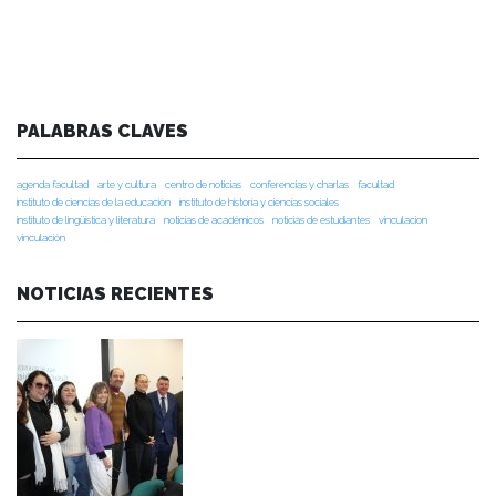
PALABRAS CLAVES
agenda facultad
arte y cultura
centro de noticias
conferencias y charlas
facultad
instituto de ciencias de la educación
instituto de historia y ciencias sociales
instituto de lingüística y literatura
noticias de académicos
noticias de estudiantes
vinculacion
vinculación
NOTICIAS RECIENTES