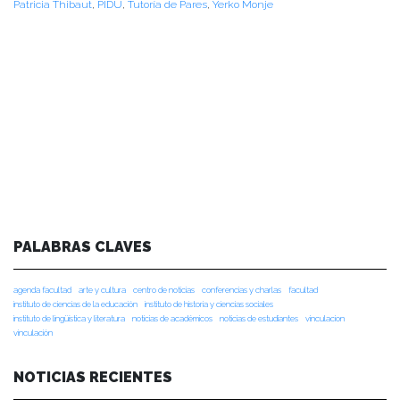
Patricia Thibaut
,
PIDU
,
Tutoría de Pares
,
Yerko Monje
PALABRAS CLAVES
agenda facultad
arte y cultura
centro de noticias
conferencias y charlas
facultad
instituto de ciencias de la educación
instituto de historia y ciencias sociales
instituto de lingüística y literatura
noticias de académicos
noticias de estudiantes
vinculacion
vinculación
NOTICIAS RECIENTES