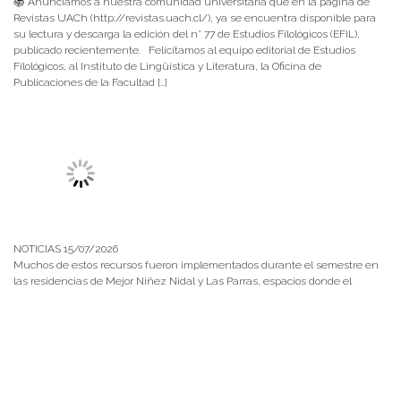
📚 Anunciamos a nuestra comunidad universitaria que en la página de
Revistas UACh (http://revistas.uach.cl/), ya se encuentra disponible para
su lectura y descarga la edición del n° 77 de Estudios Filológicos (EFIL),
publicado recientemente. Felicitamos al equipo editorial de Estudios
Filológicos, al Instituto de Lingüística y Literatura, la Oficina de
Publicaciones de la Facultad […]
NOTICIAS 15/07/2026
Muchos de estos recursos fueron implementados durante el semestre en
las residencias de Mejor Niñez Nidal y Las Parras, espacios donde el
estudiantado desarrolló experiencias de aprendizaje y acompañamiento.