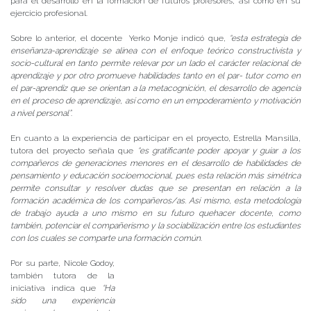
para el desarrollo en la formación de futuros profesores, así como en su
ejercicio profesional.
Sobre lo anterior, el docente Yerko Monje indicó que,
“esta estrategia de
enseñanza-aprendizaje se alinea con el enfoque teórico constructivista y
socio-cultural en tanto permite relevar por un lado el carácter relacional de
aprendizaje y por otro promueve habilidades tanto en el par- tutor como en
el par-aprendiz que se orientan a la metacognición, el desarrollo de agencia
en el proceso de aprendizaje, así como en un empoderamiento y motivación
a nivel personal”
.
En cuanto a la experiencia de participar en el proyecto, Estrella Mansilla,
tutora del proyecto señala que
“es gratificante poder apoyar y guiar a los
compañeros de generaciones menores en el desarrollo de habilidades de
pensamiento y educación socioemocional, pues esta relación más simétrica
permite consultar y resolver dudas que se presentan en relación a la
formación académica de los compañeros/as. Así mismo, esta metodología
de trabajo ayuda a uno mismo en su futuro quehacer docente, como
también, potenciar el compañerismo y la sociabilización entre los estudiantes
con los cuales se comparte una formación común
.
Por su parte, Nicole Godoy,
también tutora de la
iniciativa indica que
“Ha
sido una experiencia