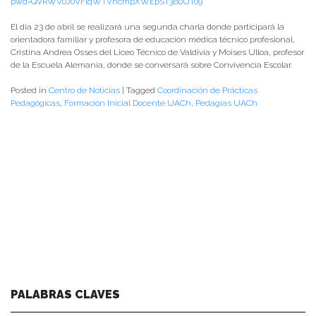
pwd=QVRWV0J0VFlqWTVncmpXWEpST3B0UT09
El día 23 de abril se realizará una segunda charla donde participará la
orientadora familiar y profesora de educación médica técnico profesional,
Cristina Andrea Osses del Liceo Técnico de Valdivia y Moises Ulloa, profesor
de la Escuela Alemania, donde se conversará sobre Convivencia Escolar.
Posted in
Centro de Noticias
|
Tagged
Coordinación de Prácticas
Pedagógicas
,
Formación Inicial Docente UACh
,
Pedagías UACh
PALABRAS CLAVES