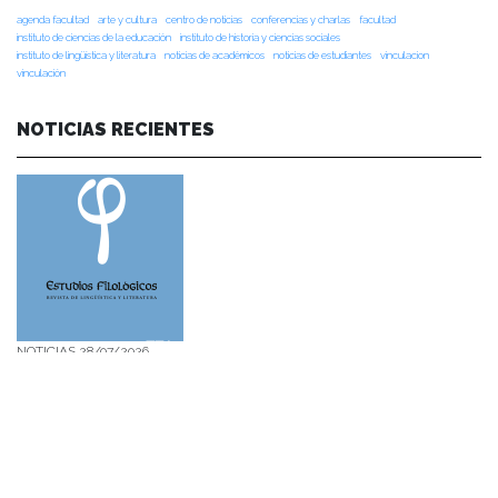
agenda facultad
arte y cultura
centro de noticias
conferencias y charlas
facultad
instituto de ciencias de la educación
instituto de historia y ciencias sociales
instituto de lingüística y literatura
noticias de académicos
noticias de estudiantes
vinculacion
vinculación
NOTICIAS RECIENTES
NOTICIAS 28/07/2026
📚 Anunciamos a nuestra comunidad universitaria que en la página de
Revistas UACh (http://revistas.uach.cl/), ya se encuentra disponible para
su lectura y descarga la edición del n° 77 de Estudios Filológicos (EFIL),
publicado recientemente. Felicitamos al equipo editorial de Estudios
Filológicos, al Instituto de Lingüística y Literatura, la Oficina de
Publicaciones de la Facultad […]