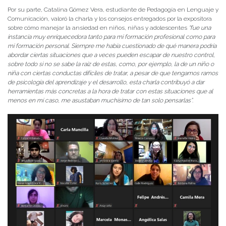
Por su parte, Catalina Gómez Vera, estudiante de Pedagogía en Lenguaje y
Comunicación, valoró la charla y los consejos entregados por la expositora
sobre cómo manejar la ansiedad en niños, niñas y adolescentes
“fue una
instancia muy enriquecedora tanto para mi formación profesional como para
mi formación personal. Siempre me había cuestionado de qué manera podría
abordar ciertas situaciones que a veces pueden escapar de nuestro control,
sobre todo si no se sabe la raíz de estas, como, por ejemplo, la de un niño o
niña con ciertas conductas difíciles de tratar, a pesar de que tengamos ramos
de psicología del aprendizaje y el desarrollo, esta charla contribuyó a dar
herramientas más concretas a la hora de tratar con estas situaciones que al
menos en mi caso, me asustaban muchísimo de tan solo pensarlas”
.