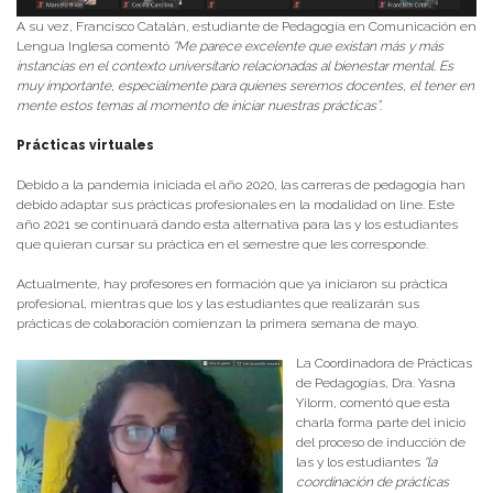
A su vez, Francisco Catalán, estudiante de Pedagogía en Comunicación en
Lengua Inglesa comentó
“Me parece excelente que existan más y más
instancias en el contexto universitario relacionadas al bienestar mental. Es
muy importante, especialmente para quienes seremos docentes, el tener en
mente estos temas al momento de iniciar nuestras prácticas”
.
Prácticas virtuales
Debido a la pandemia iniciada el año 2020, las carreras de pedagogía han
debido adaptar sus prácticas profesionales en la modalidad on line. Este
año 2021 se continuará dando esta alternativa para las y los estudiantes
que quieran cursar su práctica en el semestre que les corresponde.
Actualmente, hay profesores en formación que ya iniciaron su práctica
profesional, mientras que los y las estudiantes que realizarán sus
prácticas de colaboración comienzan la primera semana de mayo.
La Coordinadora de Prácticas
de Pedagogías, Dra. Yasna
Yilorm, comentó que esta
charla forma parte del inicio
del proceso de inducción de
las y los estudiantes
“la
coordinación de prácticas