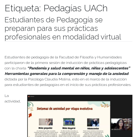
Etiqueta:
Pedagías UACh
Estudiantes de Pedagogía se
preparan para sus prácticas
profesionales en modalidad virtual
Publicado el
15/04/2021
- Facultad de Filosofía y Humanidades
Estudiantes de pedagogía de la Facultad de Filosofía y Humanidades
participaron de la primera sesión de inducción de prácticas pedagógicas
con la charla
“Pandemia y salud mental en niños, niñas y adolescentes”
Herramientas generales para la comprensión y manejo de la ansiedad
dictada por la Psicóloga Claudia Molina, esto en el marco de la inducción
para estudiantes de pedagogías en el inicio de sus prácticas profesionales.
La
actividad,