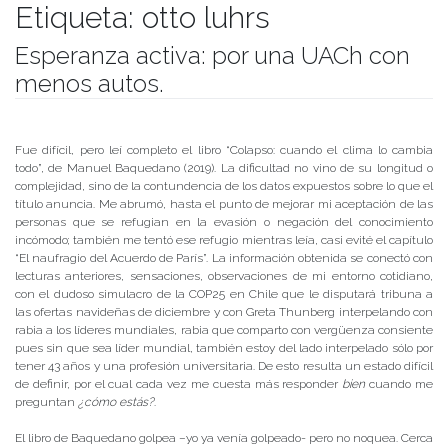
Etiqueta:
otto luhrs
Esperanza activa: por una UACh con
menos autos.
Publicado el
27/09/2019
- Facultad de Filosofía y Humanidades
Fue difícil, pero leí completo el libro “Colapso: cuando el clima lo cambia
todo”, de Manuel Baquedano (2019). La dificultad no vino de su longitud o
complejidad, sino de la contundencia de los datos expuestos sobre lo que el
título anuncia. Me abrumó, hasta el punto de mejorar mi aceptación de las
personas que se refugian en la evasión o negación del conocimiento
incómodo; también me tentó ese refugio mientras leía, casi evité el capítulo
“El naufragio del Acuerdo de París”. La información obtenida se conectó con
lecturas anteriores, sensaciones, observaciones de mi entorno cotidiano,
con el dudoso simulacro de la COP25 en Chile que le disputará tribuna a
las ofertas navideñas de diciembre y con Greta Thunberg interpelando con
rabia a los líderes mundiales, rabia que comparto con vergüenza consiente
pues sin que sea líder mundial, también estoy del lado interpelado sólo por
tener 43 años y una profesión universitaria. De esto resulta un estado difícil
de definir, por el cual cada vez me cuesta más responder
bien
cuando me
preguntan
¿cómo estás?
.
El libro de Baquedano golpea –yo ya venía golpeado- pero no noquea. Cerca