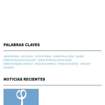
PALABRAS CLAVES
agenda facultad
arte y cultura
centro de noticias
conferencias y charlas
facultad
instituto de ciencias de la educación
instituto de historia y ciencias sociales
instituto de lingüística y literatura
noticias de académicos
noticias de estudiantes
vinculacion
vinculación
NOTICIAS RECIENTES