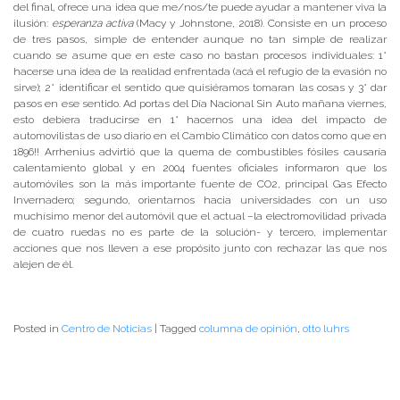
del final, ofrece una idea que me/nos/te puede ayudar a mantener viva la
ilusión:
esperanza activa
(Macy y Johnstone, 2018). Consiste en un proceso
de tres pasos, simple de entender aunque no tan simple de realizar
cuando se asume que en este caso no bastan procesos individuales: 1°
hacerse una idea de la realidad enfrentada (acá el refugio de la evasión no
sirve); 2° identificar el sentido que quisiéramos tomaran las cosas y 3° dar
pasos en ese sentido. Ad portas del Día Nacional Sin Auto mañana viernes,
esto debiera traducirse en 1° hacernos una idea del impacto de
automovilistas de uso diario en el Cambio Climático con datos como que en
1896!! Arrhenius advirtió que la quema de combustibles fósiles causaría
calentamiento global y en 2004 fuentes oficiales informaron que los
automóviles son la más importante fuente de CO2, principal Gas Efecto
Invernadero; segundo, orientarnos hacia universidades con un uso
muchísimo menor del automóvil que el actual –la electromovilidad privada
de cuatro ruedas no es parte de la solución- y tercero, implementar
acciones que nos lleven a ese propósito junto con rechazar las que nos
alejen de él.
Posted in
Centro de Noticias
|
Tagged
columna de opinión
,
otto luhrs