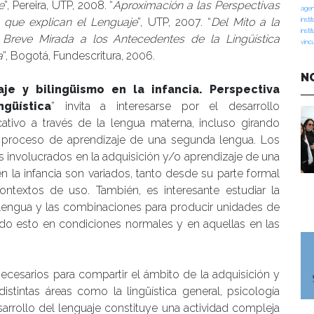
e
”, Pereira, UTP, 2008. “
Aproximación a las Perspectivas
agen
s que explican el Lenguaje
”, UTP, 2007. “
Del Mito a la
insti
insti
: Breve Mirada a los Antecedentes de la Lingüística
vinc
a
”, Bogotá, Fundescritura, 2006.
N
je y bilingüismo en la infancia. Perspectiva
ngüística
” invita a interesarse por el desarrollo
ativo a través de la lengua materna, incluso girando
l proceso de aprendizaje de una segunda lengua. Los
 involucrados en la adquisición y/o aprendizaje de una
n la infancia son variados, tanto desde su parte formal
ntextos de uso. También, es interesante estudiar la
lengua y las combinaciones para producir unidades de
odo esto en condiciones normales y en aquellas en las
ecesarios para compartir el ámbito de la adquisición y
istintas áreas como la lingüística general, psicología
esarrollo del lenguaje constituye una actividad compleja