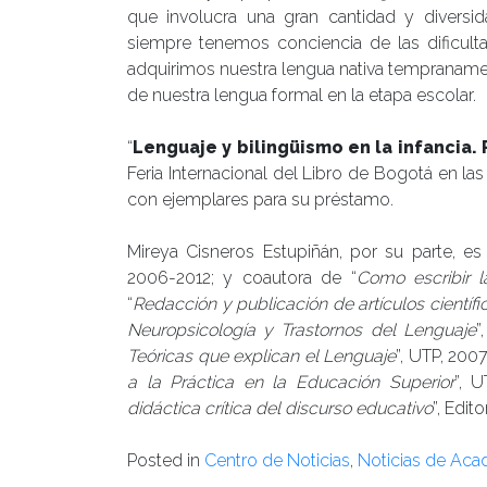
que involucra una gran cantidad y diversi
siempre tenemos conciencia de las dificult
adquirimos nuestra lengua nativa tempranamen
de nuestra lengua formal en la etapa escolar.
“
Lenguaje y bilingüismo en la infancia. 
Feria Internacional del Libro de Bogotá en l
con ejemplares para su préstamo.
Mireya Cisneros Estupiñán, por su parte, es
2006-2012; y coautora de “
Como escribir l
“
Redacción y publicación de artículos científi
Neuropsicología y Trastornos del Lenguaje
”
Teóricas que explican el Lenguaje
”, UTP, 2007.
a la Práctica en la Educación Superior
”, U
didáctica crítica del discurso educativo
”, Edit
Posted in
Centro de Noticias
,
Noticias de Ac