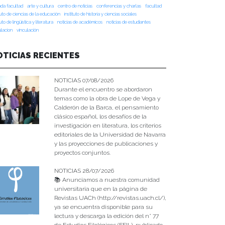
da facultad
arte y cultura
centro de noticias
conferencias y charlas
facultad
tuto de ciencias de la educación
instituto de historia y ciencias sociales
tuto de lingüística y literatura
noticias de académicos
noticias de estudiantes
ulacion
vinculación
OTICIAS RECIENTES
NOTICIAS 07/08/2026
Durante el encuentro se abordaron
temas como la obra de Lope de Vega y
Calderón de la Barca, el pensamiento
clásico español, los desafíos de la
investigación en literatura, los criterios
editoriales de la Universidad de Navarra
y las proyecciones de publicaciones y
proyectos conjuntos.
NOTICIAS 28/07/2026
📚 Anunciamos a nuestra comunidad
universitaria que en la página de
Revistas UACh (http://revistas.uach.cl/),
ya se encuentra disponible para su
lectura y descarga la edición del n° 77
de Estudios Filológicos (EFIL), publicado