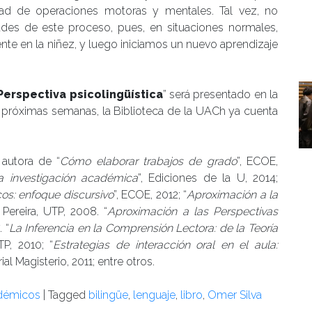
dad de operaciones motoras y mentales. Tal vez, no
ades de este proceso, pues, en situaciones normales,
te en la niñez, y luego iniciamos un nuevo aprendizaje
Perspectiva psicolingüística
” será presentado en la
as próximas semanas, la Biblioteca de la UACh ya cuenta
 autora de “
Cómo elaborar trabajos de grado
”, ECOE,
a investigación académica
”, Ediciones de la U, 2014;
cos: enfoque discursivo
”, ECOE, 2012; “
Aproximación a la
, Pereira, UTP, 2008. “
Aproximación a las Perspectivas
 “
La Inferencia en la Comprensión Lectora: de la Teoría
TP, 2010; “
Estrategias de interacción oral en el aula:
orial Magisterio, 2011; entre otros.
adémicos
|
Tagged
bilingüe
,
lenguaje
,
libro
,
Omer Silva