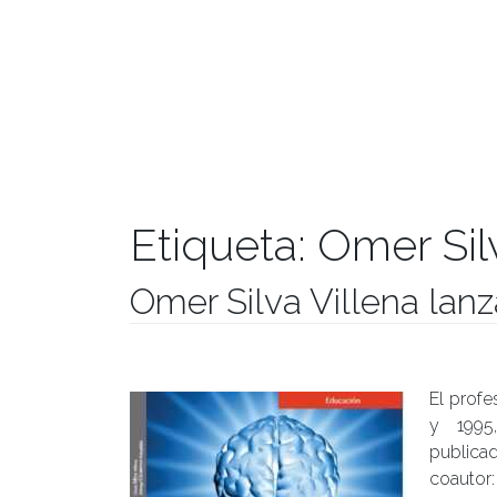
Etiqueta:
Omer Sil
Omer Silva Villena lanz
Publicado el
28/03/2017
- Facultad de Filosofía y Hu
El profe
y 1995
publica
coautor: