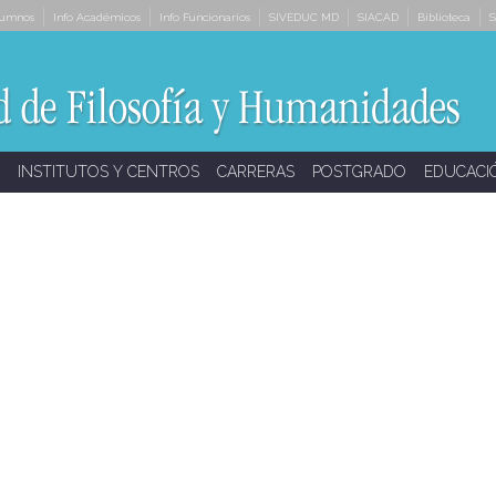
lumnos
Info Académicos
Info Funcionarios
SIVEDUC MD
SIACAD
Biblioteca
S
INSTITUTOS Y CENTROS
CARRERAS
POSTGRADO
EDUCACI