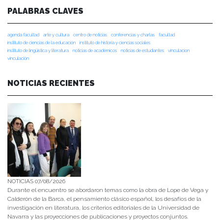
PALABRAS CLAVES
agenda facultad
arte y cultura
centro de noticias
conferencias y charlas
facultad
instituto de ciencias de la educación
instituto de historia y ciencias sociales
instituto de lingüística y literatura
noticias de académicos
noticias de estudiantes
vinculacion
vinculación
NOTICIAS RECIENTES
NOTICIAS 07/08/2026
Durante el encuentro se abordaron temas como la obra de Lope de Vega y
Calderón de la Barca, el pensamiento clásico español, los desafíos de la
investigación en literatura, los criterios editoriales de la Universidad de
Navarra y las proyecciones de publicaciones y proyectos conjuntos.