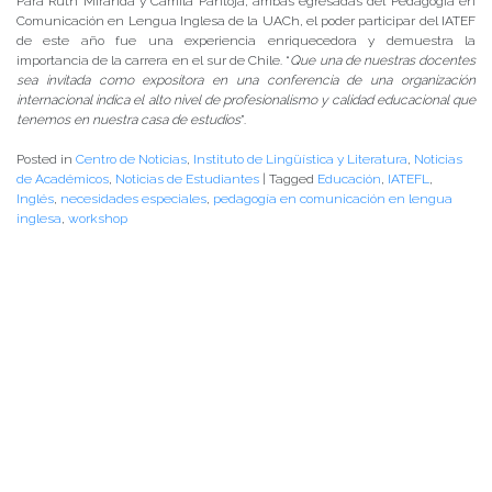
Para Ruth Miranda y Camila Pantoja, ambas egresadas del Pedagogía en
Comunicación en Lengua Inglesa de la UACh, el poder participar del IATEF
de este año fue una experiencia enriquecedora y demuestra la
importancia de la carrera en el sur de Chile. “
Que una de nuestras docentes
sea invitada como expositora en una conferencia de una organización
internacional indica el alto nivel de profesionalismo y calidad educacional que
tenemos en nuestra casa de estudios
”.
Posted in
Centro de Noticias
,
Instituto de Lingüística y Literatura
,
Noticias
de Académicos
,
Noticias de Estudiantes
|
Tagged
Educación
,
IATEFL
,
Inglés
,
necesidades especiales
,
pedagogía en comunicación en lengua
inglesa
,
workshop