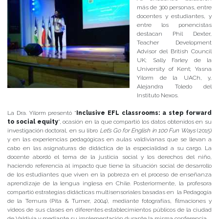
más de 300 personas, entre
docentes y estudiantes, y
entre los ponencistas
destacan Phil Dexter,
Teacher Development
Advisor del British Council
UK; Sally Farley de la
University of Kent; Yasna
Yilorm de la UACh, y,
Alejandra Toledo del
Instituto Nexos.
La Dra. Yilorm presentó “
Inclusive EFL classrooms: a step forward
to social equity
”, ocasión en la que compartió los datos obtenidos en su
investigación doctoral, en su libro
Let’s Go for English in 100 Fun Ways
(2015)
y en las experiencias pedagógicas en aulas valdivianas que se llevan a
cabo en las asignaturas de didáctica de la especialidad a su cargo. La
docente abordó el tema de la justicia social y los derechos del niño,
haciendo referencia al impacto que tiene la situación social de desarrollo
de los estudiantes que viven en la pobreza en el proceso de enseñanza
aprendizaje de la lengua inglesa en Chile. Posteriormente, la profesora
compartió estrategias didácticas multisensoriales basadas en la Pedagogía
de la Ternura (Pita & Turner, 2004), mediante fotografías, filmaciones y
videos de sus clases en diferentes establecimientos públicos de la ciudad
de Valdivia y mediante su implementación durante la misma conferencia.